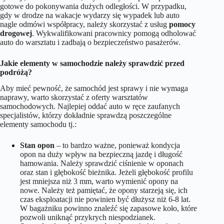
gotowe do pokonywania dużych odległości. W przypadku,
gdy w drodze na wakacje wydarzy się wypadek lub auto
nagle odmówi współpracy, należy skorzystać z usług
pomocy
drogowej
. Wykwalifikowani pracownicy pomogą odholować
auto do warsztatu i zadbają o bezpieczeństwo pasażerów.
Jakie elementy w samochodzie należy sprawdzić przed
podróżą?
Aby mieć pewność, że samochód jest sprawy i nie wymaga
naprawy, warto skorzystać z oferty warsztatów
samochodowych. Najlepiej oddać auto w ręce zaufanych
specjalistów, którzy dokładnie sprawdzą poszczególne
elementy samochodu tj.:
Stan opon
– to bardzo ważne, ponieważ kondycja
opon na duży wpływ na bezpieczną jazdę i długość
hamowania. Należy sprawdzić ciśnienie w oponach
oraz stan i głębokość bieżnika. Jeżeli głębokość profilu
jest mniejsza niż 3 mm, warto wymienić opony na
nowe. Należy też pamiętać, że opony starzeją się, ich
czas eksploatacji nie powinien być dłużysz niż 6-8 lat.
W bagażniku powinno znaleźć się zapasowe koło, które
pozwoli uniknąć przykrych niespodzianek.