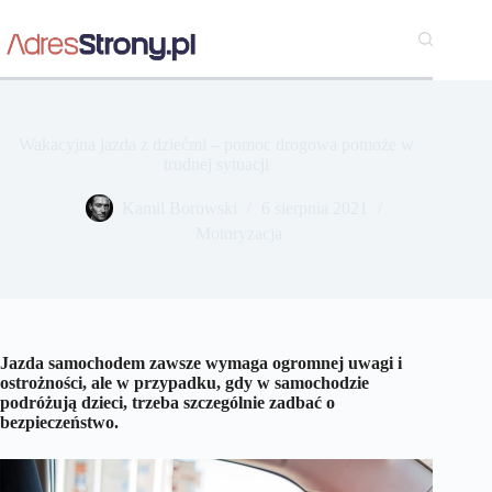
Przejdź
do
treści
Wakacyjna jazda z dziećmi – pomoc drogowa pomoże w
trudnej sytuacji
Kamil Borowski
6 sierpnia 2021
Motoryzacja
Jazda samochodem zawsze wymaga ogromnej uwagi i
ostrożności, ale w przypadku, gdy w samochodzie
podróżują dzieci, trzeba szczególnie zadbać o
bezpieczeństwo.