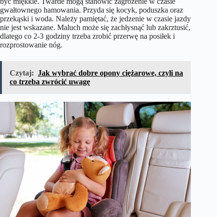
być miękkie. Twarde mogą stanowić zagrożenie w czasie
gwałtownego hamowania. Przyda się kocyk, poduszka oraz
przekąski i woda. Należy pamiętać, że jedzenie w czasie jazdy
nie jest wskazane. Maluch może się zachłysnąć lub zakrztusić,
dlatego co 2-3 godziny trzeba zrobić przerwę na posiłek i
rozprostowanie nóg.
Czytaj:
Jak wybrać dobre opony ciężarowe, czyli na
co trzeba zwrócić uwagę