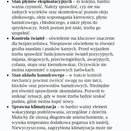
Stan płynów eksploatacyjnych
– to kolejna, bardzo
ważna czynność. Należy sprawdzić, czy nie ma
żadnych wycieków oraz skontrolować poziom oleju
silnikowego, oleju wspomagania kierownicy, płynu
hamulcowego, chłodniczego, a także płynu do
spryskiwaczy. Jeżeli poziom jest niski, trzeba go
uzupełnić.
Kontrola świateł
– oświetlenie ma kluczowe znaczenie
dla bezpieczeństwa. Niesprawne oświetlenie to również
groźba mandatu i punków karnych. Przed wyjazdem
trzeba sprawdzić funkcjonowanie świateł pozycyjnych,
mijania, drogowych, przeciwmgielnych, awaryjnych,
cofania, stopu oraz kierunkowskaz. Oczywiście nie
można zapomnieć o zapasowych żarówkach.
Stan układu hamulcowego
– w trakcie kontroli
mechanicy powinni zwrócić uwagę na stan
tarcz,
klocków oraz przewodów hamulcowych. Niezbędne
jest również sprawdzenie akumulatora. Pozwoli to
uniknąć sytuacji, gdy w trasie trzeba będzie szukać
punktu, gdzie można kupić nowy.
Sprawna klimatyzacja
– to bardzo ważny element
wakacyjnego podróżowania, szczególnie z dziećmi.
Maluchy źle znoszą długotrwałe unieruchomienie, a
wysoka temperatura dodatkowa pogarsza ich nastrój.
Niewyczyszczona, zagrzybiona klimatyzacja może nie