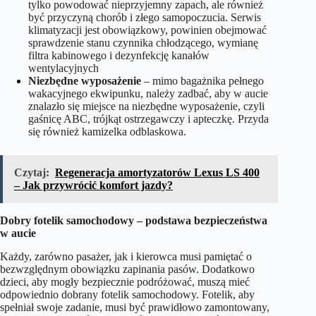
tylko powodować nieprzyjemny zapach, ale również
być przyczyną chorób i złego samopoczucia. Serwis
klimatyzacji jest obowiązkowy, powinien obejmować
sprawdzenie stanu czynnika chłodzącego, wymianę
filtra kabinowego i dezynfekcję kanałów
wentylacyjnych
Niezbędne wyposażenie
– mimo bagażnika pełnego
wakacyjnego ekwipunku, należy zadbać, aby w aucie
znalazło się miejsce na niezbędne wyposażenie, czyli
gaśnicę ABC, trójkąt ostrzegawczy i apteczkę. Przyda
się również kamizelka odblaskowa.
Czytaj:
Regeneracja amortyzatorów Lexus LS 400
– Jak przywrócić komfort jazdy?
Dobry fotelik samochodowy – podstawa bezpieczeństwa
w aucie
Każdy, zarówno pasażer, jak i kierowca musi pamiętać o
bezwzględnym obowiązku zapinania pasów. Dodatkowo
dzieci, aby mogły bezpiecznie podróżować, muszą mieć
odpowiednio dobrany fotelik samochodowy. Fotelik, aby
spełniał swoje zadanie, musi być prawidłowo zamontowany,