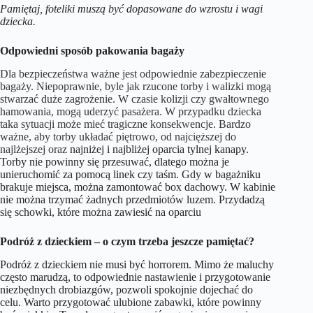
Pamiętaj, foteliki muszą być dopasowane do wzrostu i wagi
dziecka.
Odpowiedni sposób pakowania bagaży
Dla bezpieczeństwa ważne jest odpowiednie zabezpieczenie
bagaży. Niepoprawnie, byle jak rzucone torby i walizki mogą
stwarzać duże zagrożenie. W czasie kolizji czy gwałtownego
hamowania, mogą uderzyć pasażera. W przypadku dziecka
taka sytuacji może mieć tragiczne konsekwencje. Bardzo
ważne, aby torby układać piętrowo, od najcięższej do
najlżejszej oraz
najniżej i najbliżej oparcia tylnej kanapy.
Torby nie powinny się przesuwać, dlatego można je
unieruchomić za pomocą linek czy taśm. Gdy w bagażniku
brakuje miejsca, można zamontować box dachowy. W kabinie
nie można trzymać żadnych przedmiotów luzem. Przydadzą
się schowki, które można zawiesić na oparciu
Podróż z dzieckiem – o czym trzeba jeszcze pamiętać?
Podróż z dzieckiem nie musi być horrorem. Mimo że maluchy
często marudzą, to odpowiednie nastawienie i przygotowanie
niezbędnych drobiazgów, pozwoli spokojnie dojechać do
celu. Warto przygotować ulubione zabawki, które powinny