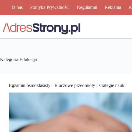
Przejdź
O nas
Polityka Prywatności
Regulamin
Reklama
K
do
treści
Kategoria
Edukacja
Egzamin ósmoklasisty – kluczowe przedmioty i strategie nauki