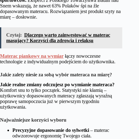
sportowców.
Eksperci z Polskiego Towarzystwa Badań nad
Snem wskazują, że nawet 63% Polaków śpi na źle
dopasowanym materacu. Rozwiązaniem jest produkt szyty na
miarę – dosłownie.
Czytaj:
Dlaczego warto zainwestować w materac
masujący? Korzyści dla zdrowia i relaksu
Materac piankowy na wymiar
łączy nowoczesne
technologie z indywidualnym podejściem do użytkownika.
Jakie zalety niesie za sobą wybór materaca na miarę?
Jakie realne zmiany odczujesz po wymianie materaca?
Komfort snu to tylko początek. Statystyki nie kłamią –
użytkownicy dopasowanych materacy zgłaszają wyraźną
poprawę samopoczucia już w pierwszym tygodniu
użytkowania.
Najważniejsze korzyści wyboru
Precyzyjne dopasowanie do sylwetki
– materac
odwzorowuje ergonomię Twojego ciała.