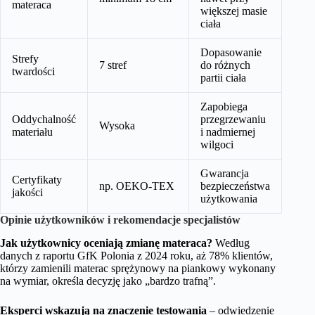
materaca
większej masie
ciała
Dopasowanie
Strefy
7 stref
do różnych
twardości
partii ciała
Zapobiega
Oddychalność
przegrzewaniu
Wysoka
materiału
i nadmiernej
wilgoci
Gwarancja
Certyfikaty
np. OEKO-TEX
bezpieczeństwa
jakości
użytkowania
Opinie użytkowników i rekomendacje specjalistów
Jak użytkownicy oceniają zmianę materaca?
Według
danych z raportu GfK Polonia z 2024 roku, aż 78% klientów,
którzy zamienili materac sprężynowy na piankowy wykonany
na wymiar, określa decyzję jako „bardzo trafną”.
Eksperci wskazują na znaczenie testowania
– odwiedzenie