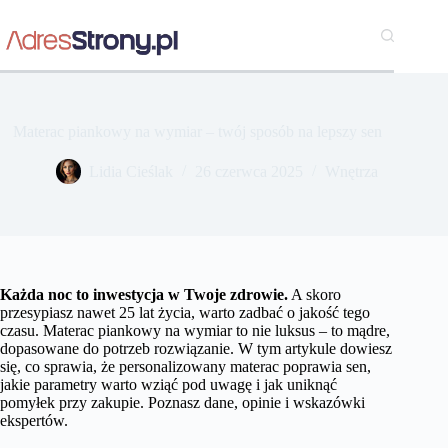
Przejdź
do
treści
Materac piankowy na wymiar – twój sposób na lepszy sen
Lidia Cieślak
26 czerwca 2025
Wnętrza
Każda noc to inwestycja w Twoje zdrowie.
A skoro
przesypiasz nawet 25 lat życia, warto zadbać o jakość tego
czasu. Materac piankowy na wymiar to nie luksus – to mądre,
dopasowane do potrzeb rozwiązanie. W tym artykule dowiesz
się, co sprawia, że personalizowany materac poprawia sen,
jakie parametry warto wziąć pod uwagę i jak uniknąć
pomyłek przy zakupie. Poznasz dane, opinie i wskazówki
ekspertów.