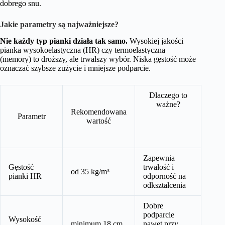
dobrego snu.
Jakie parametry są najważniejsze?
Nie każdy typ pianki działa tak samo.
Wysokiej jakości
pianka wysokoelastyczna (HR) czy termoelastyczna
(memory) to droższy, ale trwalszy wybór. Niska gęstość może
oznaczać szybsze zużycie i mniejsze podparcie.
Dlaczego to
ważne?
Rekomendowana
Parametr
wartość
Zapewnia
Gęstość
trwałość i
od 35 kg/m³
pianki HR
odporność na
odkształcenia
Dobre
podparcie
Wysokość
minimum 18 cm
nawet przy