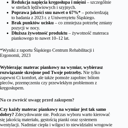
Redukcja napięcia kręgosłupa i mięśni
– szczególnie
w strefach lędźwiowych i szyjnych.
Poprawa jakości snu nawet o 67%*
– potwierdzają
to badania z 2023 r. z Uniwersytetu Śląskiego.
Brak punktów ucisku
– co zmniejsza potrzebę zmiany
pozycji w nocy.
Dłuższa żywotność produktu
– żywotność materaca
piankowego to nawet 10–12 lat.
*Wyniki z raportu Śląskiego Centrum Rehabilitacji i
Ergonomii, 2023
Wybierając materac piankowy na wymiar, wybierasz
rozwiązanie skrojone pod Twoje potrzeby.
Nie tylko
zapewni Ci komfort, ale także pomoże zapobiec bólom
pleców, przemęczeniu czy przewlekłym problemom z
kręgosłupem.
Na co zwrócić uwagę przed zakupem?
Czy każdy materac piankowy na wymiar jest tak samo
dobry?
Zdecydowanie nie. Podczas wyboru warto kierować
się jakością materiału, gęstością pianki oraz systemem
wentylacji. Nadmiar ciepła i wilgoci to niewidzialni wrogowie