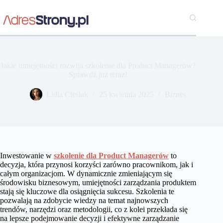
Przejdź
do
treści
Jakie umiejętności rozwija szkolenie dla Product Managerów?
Sprawdź już teraz!
Lidia Cieślak
25 kwietnia 2025
Biznes
Inwestowanie w
szkolenie dla Product Managerów
to
decyzja, która przynosi korzyści zarówno pracownikom, jak i
całym organizacjom. W dynamicznie zmieniającym się
środowisku biznesowym, umiejętności zarządzania produktem
stają się kluczowe dla osiągnięcia sukcesu. Szkolenia te
pozwalają na zdobycie wiedzy na temat najnowszych
trendów, narzędzi oraz metodologii, co z kolei przekłada się
na lepsze podejmowanie decyzji i efektywne zarządzanie