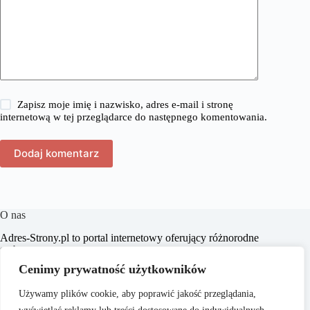
Zapisz moje imię i nazwisko, adres e-mail i stronę
internetową w tej przeglądarce do następnego komentowania.
Dodaj komentarz
O nas
​Adres-Strony.pl to portal internetowy oferujący różnorodne
treści z dziedzin takich jak dom, biznes, moda, lifestyle,
zakupy, zdrowie, edukacja, prawo, sport i świat. Naszym
Cenimy prywatność użytkowników
celem jest dostarczanie czytelnikom aktualnych i
praktycznych informacji, które wspierają ich w codziennych
Używamy plików cookie, aby poprawić jakość przeglądania,
wyborach i inspirują do działania.