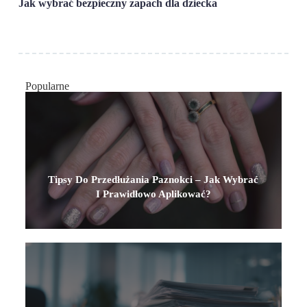
 i w
Jak wybrać bezpieczny zapach dla dziecka
Pom
ma 
Popularne
Tipsy Do Przedłużania Paznokci – Jak Wybrać
I Prawidłowo Aplikować?