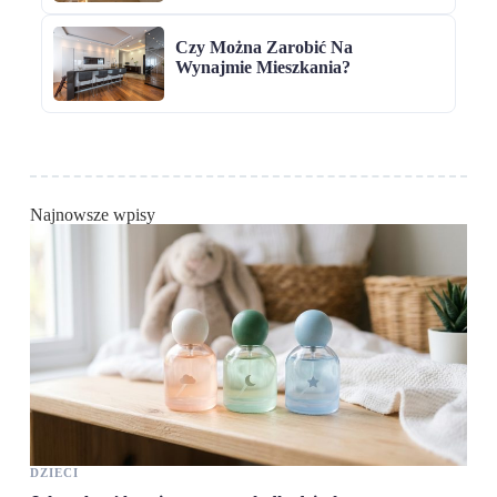
Czy Można Zarobić Na
Wynajmie Mieszkania?
Najnowsze wpisy
DZIECI
PR