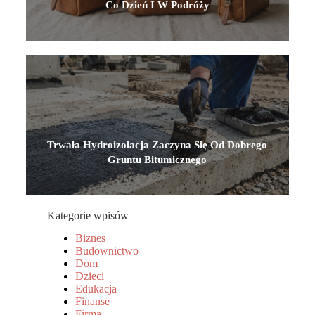
Co Dzień I W Podróży
Trwała Hydroizolacja Zaczyna Się Od Dobrego
Gruntu Bitumicznego
Kategorie wpisów
Biznes
Budownictwo
Dom
Dzieci
Edukacja
Finanse
Firma