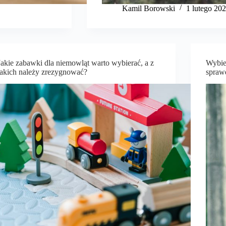
Kamil Borowski
1 lutego 20
Jakie zabawki dla niemowląt warto wybierać, a z
Wybie
jakich należy zrezygnować?
sprawd