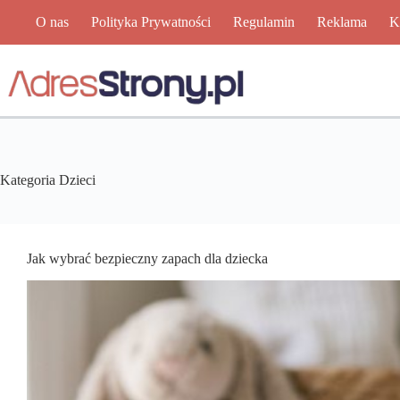
Przejdź
O nas
Polityka Prywatności
Regulamin
Reklama
K
do
treści
Kategoria
Dzieci
Jak wybrać bezpieczny zapach dla dziecka