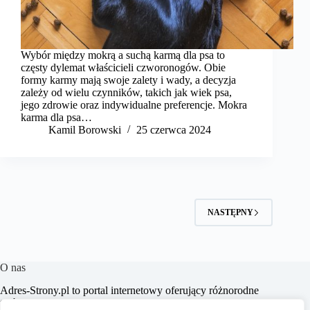
Wybór między mokrą a suchą karmą dla psa to
częsty dylemat właścicieli czworonogów. Obie
formy karmy mają swoje zalety i wady, a decyzja
zależy od wielu czynników, takich jak wiek psa,
jego zdrowie oraz indywidualne preferencje. Mokra
karma dla psa…
Kamil Borowski
25 czerwca 2024
NASTĘPNY
O nas
​Adres-Strony.pl to portal internetowy oferujący różnorodne
treści z dziedzin takich jak dom, biznes, moda, lifestyle,