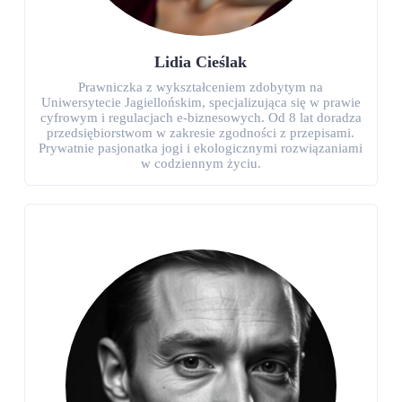
Lidia Cieślak
Prawniczka z wykształceniem zdobytym na
Uniwersytecie Jagiellońskim, specjalizująca się w prawie
cyfrowym i regulacjach e-biznesowych. Od 8 lat doradza
przedsiębiorstwom w zakresie zgodności z przepisami.
Prywatnie pasjonatka jogi i ekologicznymi rozwiązaniami
w codziennym życiu.