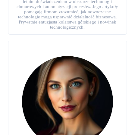
letnim doświadczeniem w obszarze technologii
chmurowych i automatyzacji procesów. Jego artykuły
pomagają firmom zrozumieć, jak nowoczesne
technologie mogą usprawnić działalność biznesową.
Prywatnie entuzjasta kolarstwa górskiego i nowinek
technologicznych.