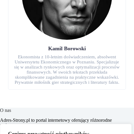
Kamil Borowski
Ekonomista z 10-letnim doświadczeniem, absolwent
Uniwersytetu Ekonomicznego w Poznaniu. Specjalizuje
się w analizach rynkowych oraz optymalizacji procesów
finansowych. W swoich tekstach przekłada
skomplikowane zagadnienia na praktyczne wskazówki.
Prywatnie miłośnik gier strategicznych i literatury faktu.
O nas
​Adres-Strony.pl to portal internetowy oferujący różnorodne
treści z dziedzin takich jak dom, biznes, moda, lifestyle,
zakupy, zdrowie, edukacja, prawo, sport i świat. Naszym
Cenimy prywatność użytkowników