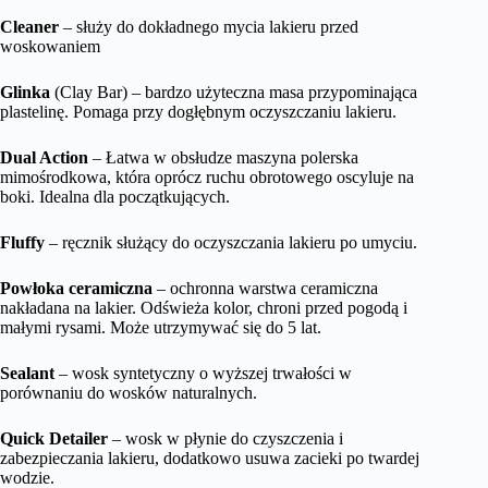
Cleaner
– służy do dokładnego mycia lakieru przed
woskowaniem
Glinka
(Clay Bar) – bardzo użyteczna masa przypominająca
plastelinę. Pomaga przy dogłębnym oczyszczaniu lakieru.
Dual Action
– Łatwa w obsłudze maszyna polerska
mimośrodkowa, która oprócz ruchu obrotowego oscyluje na
boki. Idealna dla początkujących.
Fluffy
– ręcznik służący do oczyszczania lakieru po umyciu.
Powłoka ceramiczna
– ochronna warstwa ceramiczna
nakładana na lakier. Odświeża kolor, chroni przed pogodą i
małymi rysami. Może utrzymywać się do 5 lat.
Sealant
– wosk syntetyczny o wyższej trwałości w
porównaniu do wosków naturalnych.
Quick Detailer
– wosk w płynie do czyszczenia i
zabezpieczania lakieru, dodatkowo usuwa zacieki po twardej
wodzie.