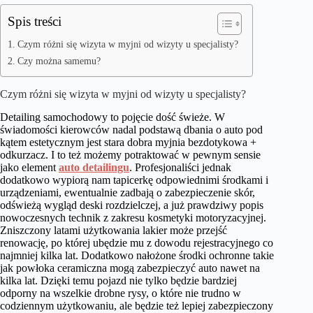
Spis treści
Czym różni się wizyta w myjni od wizyty u specjalisty?
Czy można samemu?
Czym różni się wizyta w myjni od wizyty u specjalisty?
Detailing samochodowy to pojęcie dość świeże. W
świadomości kierowców nadal podstawą dbania o auto pod
kątem estetycznym jest stara dobra myjnia bezdotykowa +
odkurzacz. I to też możemy potraktować w pewnym sensie
jako element
auto detailingu
. Profesjonaliści jednak
dodatkowo wypiorą nam tapicerkę odpowiednimi środkami i
urządzeniami, ewentualnie zadbają o zabezpieczenie skór,
odświeżą wygląd deski rozdzielczej, a już prawdziwy popis
nowoczesnych technik z zakresu kosmetyki motoryzacyjnej.
Zniszczony latami użytkowania lakier może przejść
renowację, po której ubędzie mu z dowodu rejestracyjnego co
najmniej kilka lat. Dodatkowo nałożone środki ochronne takie
jak powłoka ceramiczna mogą zabezpieczyć auto nawet na
kilka lat. Dzięki temu pojazd nie tylko będzie bardziej
odporny na wszelkie drobne rysy, o które nie trudno w
codziennym użytkowaniu, ale będzie też lepiej zabezpieczony