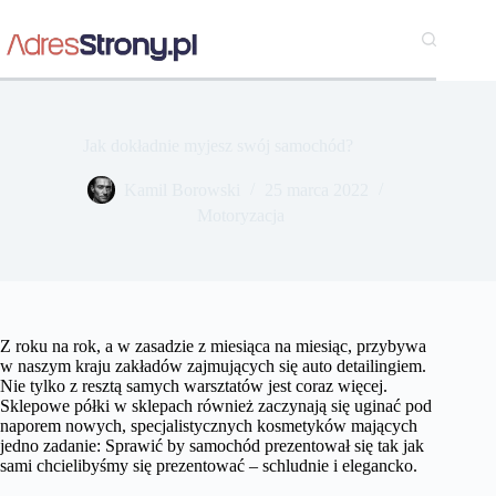
Przejdź
do
treści
Jak dokładnie myjesz swój samochód?
Kamil Borowski
25 marca 2022
Motoryzacja
Z roku na rok, a w zasadzie z miesiąca na miesiąc, przybywa
w naszym kraju zakładów zajmujących się auto detailingiem.
Nie tylko z resztą samych warsztatów jest coraz więcej.
Sklepowe półki w sklepach również zaczynają się uginać pod
naporem nowych, specjalistycznych kosmetyków mających
jedno zadanie: Sprawić by samochód prezentował się tak jak
sami chcielibyśmy się prezentować – schludnie i elegancko.