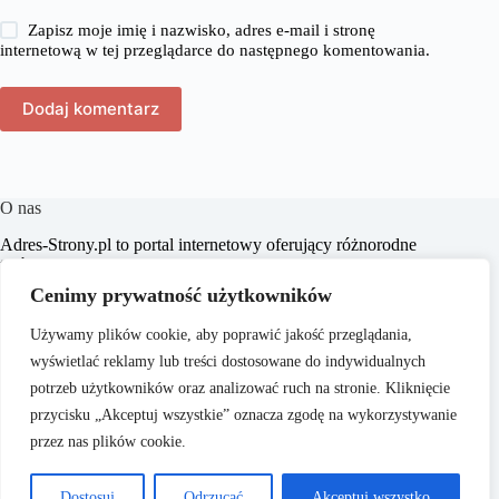
Zapisz moje imię i nazwisko, adres e-mail i stronę
internetową w tej przeglądarce do następnego komentowania.
Dodaj komentarz
O nas
​Adres-Strony.pl to portal internetowy oferujący różnorodne
treści z dziedzin takich jak dom, biznes, moda, lifestyle,
zakupy, zdrowie, edukacja, prawo, sport i świat. Naszym
Cenimy prywatność użytkowników
celem jest dostarczanie czytelnikom aktualnych i
praktycznych informacji, które wspierają ich w codziennych
Używamy plików cookie, aby poprawić jakość przeglądania,
wyborach i inspirują do działania.
wyświetlać reklamy lub treści dostosowane do indywidualnych
potrzeb użytkowników oraz analizować ruch na stronie. Kliknięcie
przycisku „Akceptuj wszystkie” oznacza zgodę na wykorzystywanie
przez nas plików cookie.
O nas
Copyright © 2026 - Adres-
Polityka Prywatności
Dostosuj
Odrzucać
Akceptuj wszystko