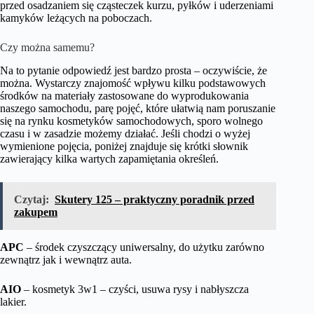
przed osadzaniem się cząsteczek kurzu, pyłków i uderzeniami
kamyków leżących na poboczach.
Czy można samemu?
Na to pytanie odpowiedź jest bardzo prosta – oczywiście, że
można. Wystarczy znajomość wpływu kilku podstawowych
środków na materiały zastosowane do wyprodukowania
naszego samochodu, parę pojęć, które ułatwią nam poruszanie
się na rynku kosmetyków samochodowych, sporo wolnego
czasu i w zasadzie możemy działać. Jeśli chodzi o wyżej
wymienione pojęcia, poniżej znajduje się krótki słownik
zawierający kilka wartych zapamiętania określeń.
Czytaj:
Skutery 125 – praktyczny poradnik przed
zakupem
APC
– środek czyszczący uniwersalny, do użytku zarówno
zewnątrz jak i wewnątrz auta.
AIO
– kosmetyk 3w1 – czyści, usuwa rysy i nabłyszcza
lakier.