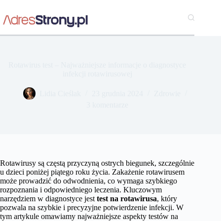
Przejdź
do
treści
Rotawirus test – Najważniejsze informacje o diagnostyce
infekcji rotawirusowej
Lidia Cieślak
23 grudnia 2024
Zdrowie
3 komentarze
Rotawirusy są częstą przyczyną ostrych biegunek, szczególnie
u dzieci poniżej piątego roku życia. Zakażenie rotawirusem
może prowadzić do odwodnienia, co wymaga szybkiego
rozpoznania i odpowiedniego leczenia. Kluczowym
narzędziem w diagnostyce jest
test na rotawirusa
, który
pozwala na szybkie i precyzyjne potwierdzenie infekcji. W
tym artykule omawiamy najważniejsze aspekty testów na