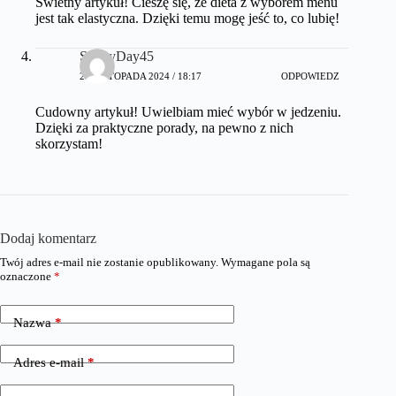
Świetny artykuł! Cieszę się, że dieta z wyborem menu
jest tak elastyczna. Dzięki temu mogę jeść to, co lubię!
SunnyDay45
25 LISTOPADA 2024 / 18:17
ODPOWIEDZ
Cudowny artykuł! Uwielbiam mieć wybór w jedzeniu.
Dzięki za praktyczne porady, na pewno z nich
skorzystam!
Dodaj komentarz
Twój adres e-mail nie zostanie opublikowany.
Wymagane pola są
oznaczone
*
Nazwa
*
Adres e-mail
*