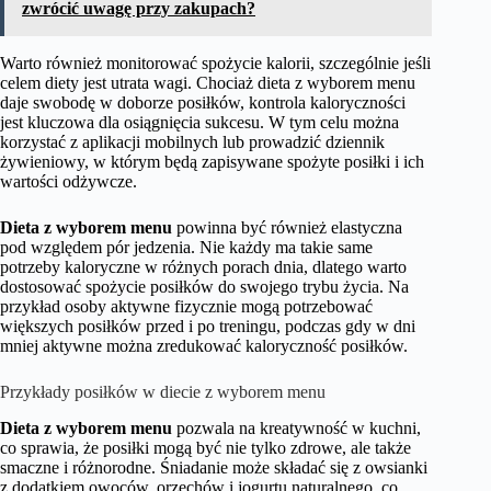
zwrócić uwagę przy zakupach?
Warto również monitorować spożycie kalorii, szczególnie jeśli
celem diety jest utrata wagi. Chociaż dieta z wyborem menu
daje swobodę w doborze posiłków, kontrola kaloryczności
jest kluczowa dla osiągnięcia sukcesu. W tym celu można
korzystać z aplikacji mobilnych lub prowadzić dziennik
żywieniowy, w którym będą zapisywane spożyte posiłki i ich
wartości odżywcze.
Dieta z wyborem menu
powinna być również elastyczna
pod względem pór jedzenia. Nie każdy ma takie same
potrzeby kaloryczne w różnych porach dnia, dlatego warto
dostosować spożycie posiłków do swojego trybu życia. Na
przykład osoby aktywne fizycznie mogą potrzebować
większych posiłków przed i po treningu, podczas gdy w dni
mniej aktywne można zredukować kaloryczność posiłków.
Przykłady posiłków w diecie z wyborem menu
Dieta z wyborem menu
pozwala na kreatywność w kuchni,
co sprawia, że posiłki mogą być nie tylko zdrowe, ale także
smaczne i różnorodne. Śniadanie może składać się z owsianki
z dodatkiem owoców, orzechów i jogurtu naturalnego, co