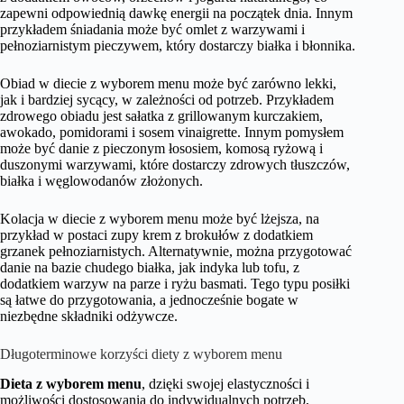
zapewni odpowiednią dawkę energii na początek dnia. Innym
przykładem śniadania może być omlet z warzywami i
pełnoziarnistym pieczywem, który dostarczy białka i błonnika.
Obiad w diecie z wyborem menu może być zarówno lekki,
jak i bardziej sycący, w zależności od potrzeb. Przykładem
zdrowego obiadu jest sałatka z grillowanym kurczakiem,
awokado, pomidorami i sosem vinaigrette. Innym pomysłem
może być danie z pieczonym łososiem, komosą ryżową i
duszonymi warzywami, które dostarczy zdrowych tłuszczów,
białka i węglowodanów złożonych.
Kolacja w diecie z wyborem menu może być lżejsza, na
przykład w postaci zupy krem z brokułów z dodatkiem
grzanek pełnoziarnistych. Alternatywnie, można przygotować
danie na bazie chudego białka, jak indyka lub tofu, z
dodatkiem warzyw na parze i ryżu basmati. Tego typu posiłki
są łatwe do przygotowania, a jednocześnie bogate w
niezbędne składniki odżywcze.
Długoterminowe korzyści diety z wyborem menu
Dieta z wyborem menu
, dzięki swojej elastyczności i
możliwości dostosowania do indywidualnych potrzeb,