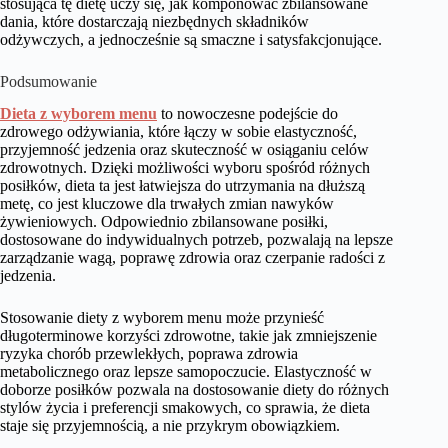
stosująca tę dietę uczy się, jak komponować zbilansowane
dania, które dostarczają niezbędnych składników
odżywczych, a jednocześnie są smaczne i satysfakcjonujące.
Podsumowanie
Dieta z wyborem menu
to nowoczesne podejście do
zdrowego odżywiania, które łączy w sobie elastyczność,
przyjemność jedzenia oraz skuteczność w osiąganiu celów
zdrowotnych. Dzięki możliwości wyboru spośród różnych
posiłków, dieta ta jest łatwiejsza do utrzymania na dłuższą
metę, co jest kluczowe dla trwałych zmian nawyków
żywieniowych. Odpowiednio zbilansowane posiłki,
dostosowane do indywidualnych potrzeb, pozwalają na lepsze
zarządzanie wagą, poprawę zdrowia oraz czerpanie radości z
jedzenia.
Stosowanie diety z wyborem menu może przynieść
długoterminowe korzyści zdrowotne, takie jak zmniejszenie
ryzyka chorób przewlekłych, poprawa zdrowia
metabolicznego oraz lepsze samopoczucie. Elastyczność w
doborze posiłków pozwala na dostosowanie diety do różnych
stylów życia i preferencji smakowych, co sprawia, że dieta
staje się przyjemnością, a nie przykrym obowiązkiem.