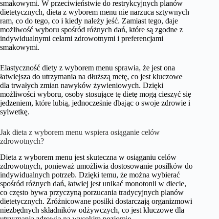
smakowymi. W przeciwieństwie do restrykcyjnych planów
dietetycznych, dieta z wyborem menu nie narzuca sztywnych
ram, co do tego, co i kiedy należy jeść. Zamiast tego, daje
możliwość wyboru spośród różnych dań, które są zgodne z
indywidualnymi celami zdrowotnymi i preferencjami
smakowymi.
Elastyczność diety z wyborem menu sprawia, że jest ona
łatwiejsza do utrzymania na dłuższą metę, co jest kluczowe
dla trwałych zmian nawyków żywieniowych. Dzięki
możliwości wyboru, osoby stosujące tę dietę mogą cieszyć się
jedzeniem, które lubią, jednocześnie dbając o swoje zdrowie i
sylwetkę.
Jak dieta z wyborem menu wspiera osiąganie celów
zdrowotnych?
Dieta z wyborem menu jest skuteczna w osiąganiu celów
zdrowotnych, ponieważ umożliwia dostosowanie posiłków do
indywidualnych potrzeb. Dzięki temu, że można wybierać
spośród różnych dań, łatwiej jest unikać monotonii w diecie,
co często bywa przyczyną porzucania tradycyjnych planów
dietetycznych. Zróżnicowane posiłki dostarczają organizmowi
niezbędnych składników odżywczych, co jest kluczowe dla
utrzymania zdrowia na wysokim poziomie.