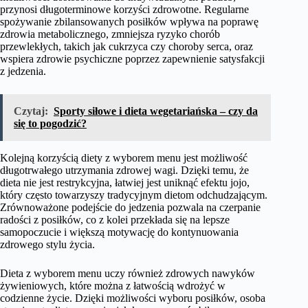
przynosi długoterminowe korzyści zdrowotne. Regularne
spożywanie zbilansowanych posiłków wpływa na poprawę
zdrowia metabolicznego, zmniejsza ryzyko chorób
przewlekłych, takich jak cukrzyca czy choroby serca, oraz
wspiera zdrowie psychiczne poprzez zapewnienie satysfakcji
z jedzenia.
Czytaj:
Sporty siłowe i dieta wegetariańska – czy da
się to pogodzić?
Kolejną korzyścią diety z wyborem menu jest możliwość
długotrwałego utrzymania zdrowej wagi. Dzięki temu, że
dieta nie jest restrykcyjna, łatwiej jest uniknąć efektu jojo,
który często towarzyszy tradycyjnym dietom odchudzającym.
Zrównoważone podejście do jedzenia pozwala na czerpanie
radości z posiłków, co z kolei przekłada się na lepsze
samopoczucie i większą motywację do kontynuowania
zdrowego stylu życia.
Dieta z wyborem menu uczy również zdrowych nawyków
żywieniowych, które można z łatwością wdrożyć w
codzienne życie. Dzięki możliwości wyboru posiłków, osoba