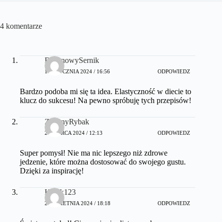
4 komentarze
BananowySernik
15 STYCZNIA 2024 / 16:56
ODPOWIEDZ
Bardzo podoba mi się ta idea. Elastyczność w diecie to
klucz do sukcesu! Na pewno spróbuję tych przepisów!
ZielonyRybak
20 MARCA 2024 / 12:13
ODPOWIEDZ
Super pomysł! Nie ma nic lepszego niż zdrowe
jedzenie, które można dostosować do swojego gustu.
Dzięki za inspirację!
Kotek123
28 KWIETNIA 2024 / 18:18
ODPOWIEDZ