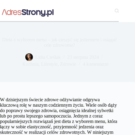
Przejdź
do
treści
Dieta z wyborem menu – jak cieszyć się jedzeniem i osiągać
cele zdrowotne?
Lidia Cieślak
23 sierpnia 2024
Kuchnia
,
Lifestyle
,
Zdrowie
4 komentarze
W dzisiejszym świecie zdrowe odżywianie odgrywa
kluczową rolę w naszym codziennym życiu. Wiele osób dąży
do poprawy swojego zdrowia, osiągnięcia idealnej sylwetki
lub po prostu lepszego samopoczucia. Jednym z coraz
popularniejszych rozwiązań jest dieta z wyborem menu, która
łączy w sobie elastyczność, przyjemność jedzenia oraz
skuteczność w realizacji celów zdrowotnych. W niniejszym