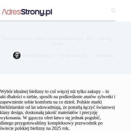
Przejdź
do
treści
Najlepsza polska marka bielizny damskiej w 2025: ranking i
porady
Kamil Borowski
11 grudnia 2025
Pozostałe
Wybór idealnej bielizny to coś więcej niż tylko zakupy – to
akt dbałości o siebie, sposób na podkreślenie atutów sylwetki i
zapewnienie sobie komfortu na co dzień. Polskie marki
bieliźniarskie od lat udowadniają, że potrafią łączyć światowej
klasy design, doskonałą jakość materiałów i precyzję
wykonania. W gąszczu ofert łatwo się jednak pogubić,
dlatego przygotowaliśmy kompleksowy przewodnik po
świecie polskiej bielizny na 2025 rok.