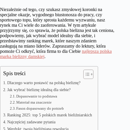
Niezależnie od tego, czy szukasz zmysłowej koronki na
specjalne okazje, wygodnego biustonosza do pracy, czy
sportowego topu, który sprosta każdemu wyzwaniu, nasz
rynek ma Ci wiele do zaoferowania. W tym artykule
przyjrzymy się, co sprawia, że polska bielizna jest tak ceniona,
podpowiemy, jak wybrać model idealny dla siebie, i
przedstawimy ranking marek, które naszym zdaniem
zasługują na miano liderów. Zapraszamy do lektury, która
pomoże Ci odkryć, która firma to dla Ciebie
najlepsza polska
marka bielizny damskiej
.
Spis treści
Dlaczego warto postawić na polską bieliznę?
Jak wybrać bieliznę idealną dla siebie?
Dopasowanie to podstawa
Materiał ma znaczenie
Fason dopasowany do potrzeb
Ranking 2025: top 5 polskich marek bieliźniarskich
Najczęściej zadawane pytania
Werdykt: twoja bieliźniana rewolucja