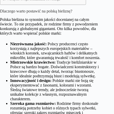
Dlaczego warto postawić na polską bieliznę?
Polska bielizna to synonim jakości docenianej na całym
świecie. To nie przypadek, że rodzime firmy z powodzeniem
konkurują z globalnymi gigantami. Oto kilka powodów, dla
których warto wspierać polskie marki:
Niezrównana jakość:
Polscy producenci często
korzystają z najlepszych europejskich materiałów –
włoskich koronek, szwajcarskich haftów i delikatnych
mikrofibr, które gwarantują trwałość i komfort noszenia.
Mistrzowskie krawiectwo:
Tradycje bieliźniarskie w
Polsce są bardzo bogate. Doświadczeni konstruktorzy i
krawcowe dbają o każdy detal, tworząc biustonosze,
które idealnie podtrzymują biust i modelują sylwetkę.
Innowacyjność i design:
Polskie marki nie boją się
eksperymentować z fasonami, kolorami i wzorami.
Śledzą światowe trendy, ale jednocześnie tworzą
unikalne kolekcje z własnym, rozpoznawalnym
charakterem.
Szeroka gama rozmiarów:
Rodzime firmy doskonale
rozumieją potrzeby kobiet o różnych typach sylwetki,
oferując szeroki zakres rozmiarów miseczek i