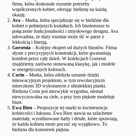
firma, która doskonale rozumie potrzeby
współczesnych kobiet, oferując bieliznę na każdą
okazję.
Ava
– Marka, która specjalizuje się w bieliźnie dla
kobiet o pełniejszych kształtach. Ich biustonosze to
połączenie funkcjonalności i zmysłowego designu. Ava
udowadnia, że duży rozmiar może iść w parze z
lekkością i finezją.
Gorsenia
– Kolejny ekspert od dużych biustów. Firma
słynie z precyzyjnych konstrukcji, które gwarantują
komfort przez cały dzień. W kolekcjach Gorsenii
znajdziemy zarówno stonowaną klasykę, jak i modele
w energetycznych kolorach.
Corin
– Marka, która zdobyła uznanie dzięki
innowacyjnym projektom, w tym rewolucyjnym
miseczkom 3D wykonanym z ultralekkiej pianki.
Bielizna Corin jest niezwykle wygodna, niemal
niewyczuwalna na ciele, a przy tym pięknie modeluje
biust.
Ewa Bien
– Propozycje tej marki to kwintesencja
kobiecości i luksusu. Ewa Bien stawia na szlachetne
materiały, wyrafinowane hafty i detale, które sprawiają,
że każda kobieta może poczuć się wyjątkowo. To
bielizna dla koneserek piękna.