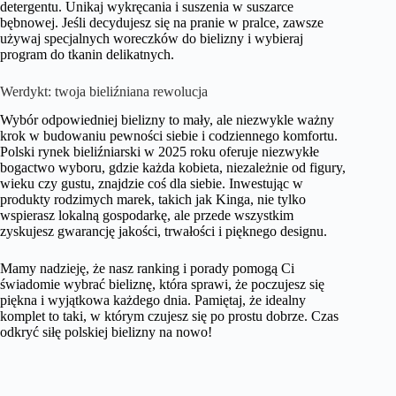
detergentu. Unikaj wykręcania i suszenia w suszarce
bębnowej. Jeśli decydujesz się na pranie w pralce, zawsze
używaj specjalnych woreczków do bielizny i wybieraj
program do tkanin delikatnych.
Werdykt: twoja bieliźniana rewolucja
Wybór odpowiedniej bielizny to mały, ale niezwykle ważny
krok w budowaniu pewności siebie i codziennego komfortu.
Polski rynek bieliźniarski w 2025 roku oferuje niezwykłe
bogactwo wyboru, gdzie każda kobieta, niezależnie od figury,
wieku czy gustu, znajdzie coś dla siebie. Inwestując w
produkty rodzimych marek, takich jak Kinga, nie tylko
wspierasz lokalną gospodarkę, ale przede wszystkim
zyskujesz gwarancję jakości, trwałości i pięknego designu.
Mamy nadzieję, że nasz ranking i porady pomogą Ci
świadomie wybrać bieliznę, która sprawi, że poczujesz się
piękna i wyjątkowa każdego dnia. Pamiętaj, że idealny
komplet to taki, w którym czujesz się po prostu dobrze. Czas
odkryć siłę polskiej bielizny na nowo!