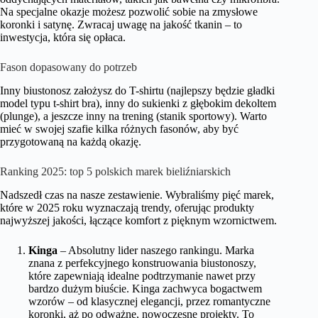
Na specjalne okazje możesz pozwolić sobie na zmysłowe
koronki i satynę. Zwracaj uwagę na jakość tkanin – to
inwestycja, która się opłaca.
Fason dopasowany do potrzeb
Inny biustonosz założysz do T-shirtu (najlepszy będzie gładki
model typu t-shirt bra), inny do sukienki z głębokim dekoltem
(plunge), a jeszcze inny na trening (stanik sportowy). Warto
mieć w swojej szafie kilka różnych fasonów, aby być
przygotowaną na każdą okazję.
Ranking 2025: top 5 polskich marek bieliźniarskich
Nadszedł czas na nasze zestawienie. Wybraliśmy pięć marek,
które w 2025 roku wyznaczają trendy, oferując produkty
najwyższej jakości, łączące komfort z pięknym wzornictwem.
Kinga
– Absolutny lider naszego rankingu. Marka
znana z perfekcyjnego konstruowania biustonoszy,
które zapewniają idealne podtrzymanie nawet przy
bardzo dużym biuście. Kinga zachwyca bogactwem
wzorów – od klasycznej elegancji, przez romantyczne
koronki, aż po odważne, nowoczesne projekty. To