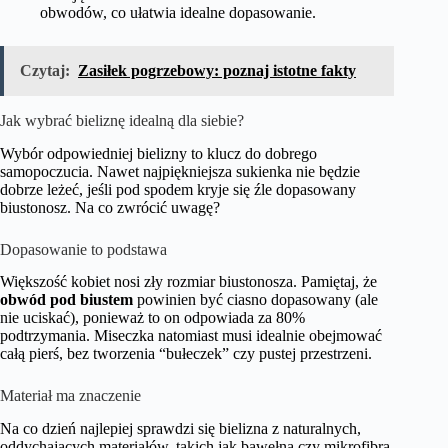
obwodów, co ułatwia idealne dopasowanie.
Czytaj:
Zasiłek pogrzebowy: poznaj istotne fakty
Jak wybrać bieliznę idealną dla siebie?
Wybór odpowiedniej bielizny to klucz do dobrego
samopoczucia. Nawet najpiękniejsza sukienka nie będzie
dobrze leżeć, jeśli pod spodem kryje się źle dopasowany
biustonosz. Na co zwrócić uwagę?
Dopasowanie to podstawa
Większość kobiet nosi zły rozmiar biustonosza. Pamiętaj, że
obwód pod biustem
powinien być ciasno dopasowany (ale
nie uciskać), ponieważ to on odpowiada za 80%
podtrzymania. Miseczka natomiast musi idealnie obejmować
całą pierś, bez tworzenia “bułeczek” czy pustej przestrzeni.
Materiał ma znaczenie
Na co dzień najlepiej sprawdzi się bielizna z naturalnych,
oddychających materiałów, takich jak bawełna czy mikrofibra.