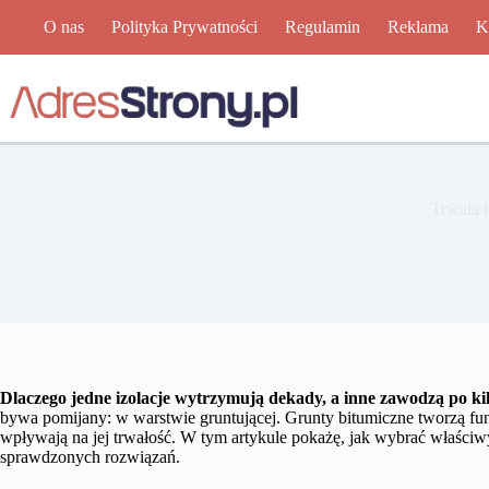
Przejdź
O nas
Polityka Prywatności
Regulamin
Reklama
K
do
treści
Trwała 
Dlaczego jedne izolacje wytrzymują dekady, a inne zawodzą po ki
bywa pomijany: w warstwie gruntującej. Grunty bitumiczne tworzą fun
wpływają na jej trwałość. W tym artykule pokażę, jak wybrać właściw
sprawdzonych rozwiązań.