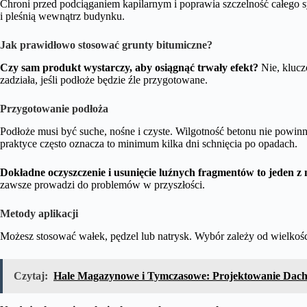
Chroni przed podciąganiem kapilarnym i poprawia szczelność całego 
i pleśnią wewnątrz budynku.
Jak prawidłowo stosować grunty bitumiczne?
Czy sam produkt wystarczy, aby osiągnąć trwały efekt?
Nie, klucz
zadziała, jeśli podłoże będzie źle przygotowane.
Przygotowanie podłoża
Podłoże musi być suche, nośne i czyste. Wilgotność betonu nie pow
praktyce często oznacza to minimum kilka dni schnięcia po opadach.
Dokładne oczyszczenie i usunięcie luźnych fragmentów to jeden z
zawsze prowadzi do problemów w przyszłości.
Metody aplikacji
Możesz stosować wałek, pędzel lub natrysk. Wybór zależy od wielkośc
Czytaj:
Hale Magazynowe i Tymczasowe: Projektowanie Dach