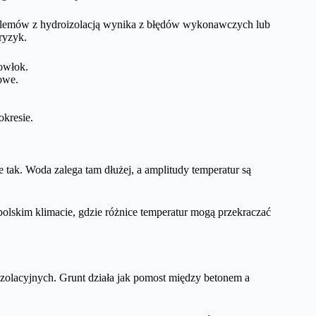
blemów z hydroizolacją wynika z błędów wykonawczych lub
ryzyk.
owłok.
owe.
okresie.
tak. Woda zalega tam dłużej, a amplitudy temperatur są
olskim klimacie, gdzie różnice temperatur mogą przekraczać
izolacyjnych. Grunt działa jak pomost między betonem a