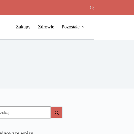
Zakupy
Zdrowie
Pozostałe
rak
yników
ajnowsze wpisy