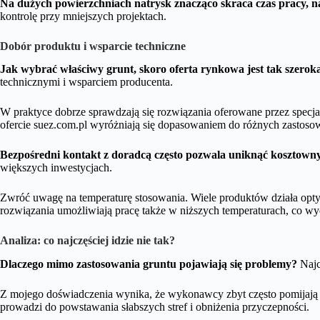
Na dużych powierzchniach natrysk znacząco skraca czas pracy, naw
kontrolę przy mniejszych projektach.
Dobór produktu i wsparcie techniczne
Jak wybrać właściwy grunt, skoro oferta rynkowa jest tak szerok
technicznymi i wsparciem producenta.
W praktyce dobrze sprawdzają się rozwiązania oferowane przez specja
ofercie suez.com.pl wyróżniają się dopasowaniem do różnych zastoso
Bezpośredni kontakt z doradcą często pozwala uniknąć kosztow
większych inwestycjach.
Zwróć uwagę na temperaturę stosowania. Wiele produktów działa op
rozwiązania umożliwiają pracę także w niższych temperaturach, co w
Analiza: co najczęściej idzie nie tak?
Dlaczego mimo zastosowania gruntu pojawiają się problemy?
Najc
Z mojego doświadczenia wynika, że wykonawcy zbyt często pomijają c
prowadzi do powstawania słabszych stref i obniżenia przyczepności.