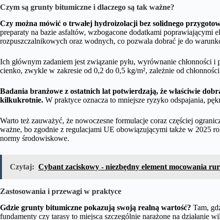
Czym są grunty bitumiczne i dlaczego są tak ważne?
Czy można mówić o trwałej hydroizolacji bez solidnego przygoto
preparaty na bazie asfaltów, wzbogacone dodatkami poprawiającymi e
rozpuszczalnikowych oraz wodnych, co pozwala dobrać je do warun
Ich głównym zadaniem jest związanie pyłu, wyrównanie chłonności i 
cienko, zwykle w zakresie od 0,2 do 0,5 kg/m², zależnie od chłonności
Badania branżowe z ostatnich lat potwierdzają, że właściwie do
kilkukrotnie.
W praktyce oznacza to mniejsze ryzyko odspajania, pękn
Warto też zauważyć, że nowoczesne formulacje coraz częściej ograni
ważne, bo zgodnie z regulacjami UE obowiązującymi także w 2025 rok
normy środowiskowe.
Czytaj:
Cybant zaciskowy - niezbędny element mocowania ru
Zastosowania i przewagi w praktyce
Gdzie grunty bitumiczne pokazują swoją realną wartość?
Tam, gdzi
fundamenty czy tarasy to miejsca szczególnie narażone na działanie wil