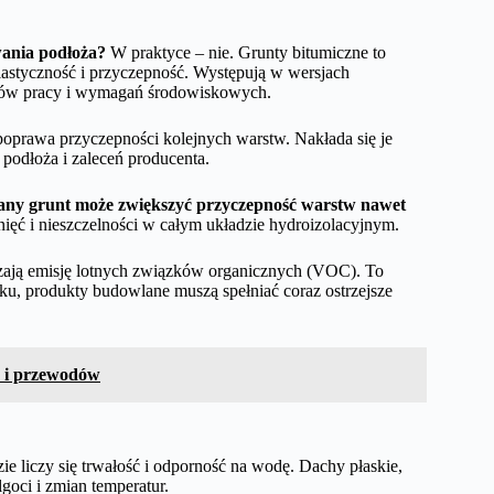
wania podłoża?
W praktyce – nie. Grunty bitumiczne to
lastyczność i przyczepność. Występują w wersjach
ków pracy i wymagań środowiskowych.
poprawa przyczepności kolejnych warstw. Nakłada się je
 podłoża i zaleceń producenta.
brany grunt może zwiększyć przyczepność warstw nawet
ięć i nieszczelności w całym układzie hydroizolacyjnym.
czają emisję lotnych związków organicznych (VOC). To
u, produkty budowlane muszą spełniać coraz ostrzejsze
r i przewodów
e liczy się trwałość i odporność na wodę. Dachy płaskie,
goci i zmian temperatur.