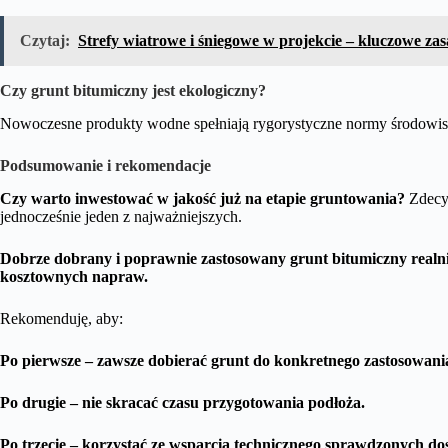
Czytaj:
Strefy wiatrowe i śniegowe w projekcie – kluczowe zas
Czy grunt bitumiczny jest ekologiczny?
Nowoczesne produkty wodne spełniają rygorystyczne normy środowi
Podsumowanie i rekomendacje
Czy warto inwestować w jakość już na etapie gruntowania?
Zdecyd
jednocześnie jeden z najważniejszych.
Dobrze dobrany i poprawnie zastosowany grunt bitumiczny realnie
kosztownych napraw.
Rekomenduję, aby:
Po pierwsze – zawsze dobierać grunt do konkretnego zastosowan
Po drugie – nie skracać czasu przygotowania podłoża.
Po trzecie – korzystać ze wsparcia technicznego sprawdzonych dos