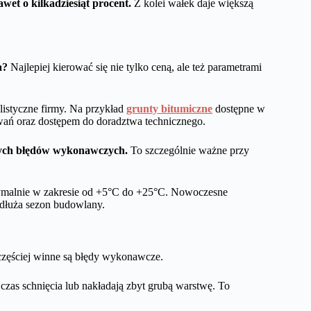
et o kilkadziesiąt procent.
Z kolei wałek daje większą
a?
Najlepiej kierować się nie tylko ceną, ale też parametrami
listyczne firmy. Na przykład
grunty bitumiczne
dostępne w
wań oraz dostępem do doradztwa technicznego.
nych błędów wykonawczych.
To szczególnie ważne przy
tymalnie w zakresie od +5°C do +25°C. Nowoczesne
ydłuża sezon budowlany.
zęściej winne są błędy wykonawcze.
zas schnięcia lub nakładają zbyt grubą warstwę. To