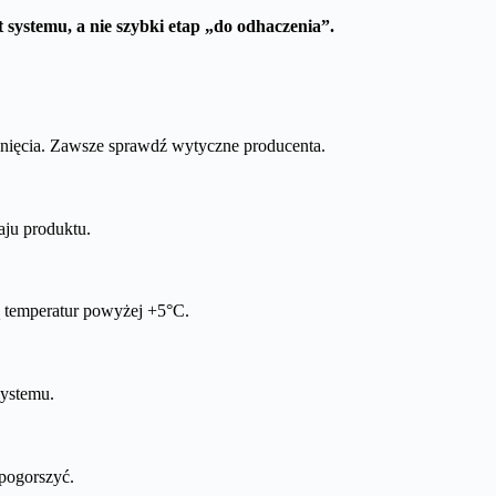
t systemu, a nie szybki etap „do odhaczenia”.
chnięcia. Zawsze sprawdź wytyczne producenta.
aju produktu.
ą temperatur powyżej +5°C.
systemu.
 pogorszyć.