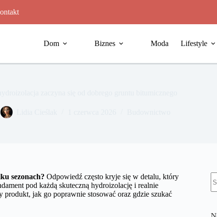
ontakt
Dom
Biznes
Moda
Lifestyle
hydroizolacja zaczyna się od dobrego gruntu bitumicznego
Lidia Cieślak
1 czerwca 2026
Budownictwo
B
lku sezonach?
Odpowiedź często kryje się w detalu, który
w
dament pod każdą skuteczną hydroizolację i realnie
y produkt, jak go poprawnie stosować oraz gdzie szukać
N