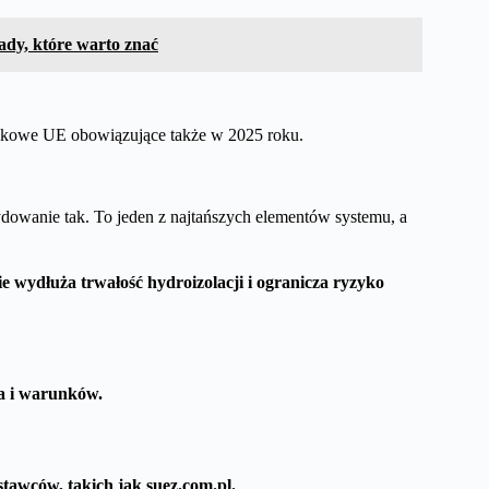
ady, które warto znać
skowe UE obowiązujące także w 2025 roku.
owanie tak. To jeden z najtańszych elementów systemu, a
 wydłuża trwałość hydroizolacji i ogranicza ryzyko
ia i warunków.
tawców, takich jak suez.com.pl.