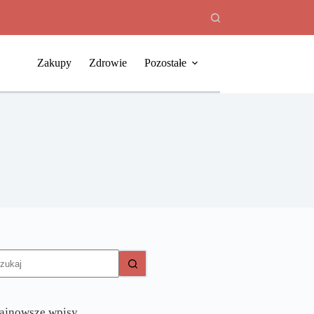
Zakupy
Zdrowie
Pozostałe
rak
yników
ajnowsze wpisy