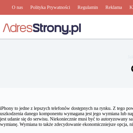
Przejdź
O nas
Polityka Prywatności
Regulamin
Reklama
K
do
treści
Ja
iPhony to jedne z lepszych telefonów dostępnych na rynku. Z tego p
uszkodzenia danego komponentu wymagana jest jego wymiana lub napr
jest udanie się do serwisu. Niekoniecznie musi być to autoryzowany s
wymianę. Wymiana to także zdecydowanie ekonomiczniejsze opcja, n