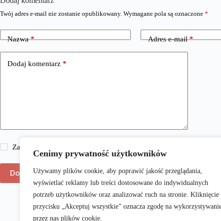
Dodaj komentarz
Twój adres e-mail nie zostanie opublikowany.
Wymagane pola są oznaczone
*
Nazwa
*
Adres e-mail
*
Dodaj komentarz
*
Zapisz moje imię i nazwisko, adres e-mail i stronę internetową w 
Cenimy prywatność użytkowników
Używamy plików cookie, aby poprawić jakość przeglądania,
Dodaj komentarz
wyświetlać reklamy lub treści dostosowane do indywidualnych
potrzeb użytkowników oraz analizować ruch na stronie. Kliknięcie
przycisku „Akceptuj wszystkie” oznacza zgodę na wykorzystywani
przez nas plików cookie.