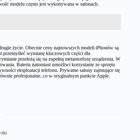
iwość modelu często jest wykonywana w salonach.
rugie życie. Obecnie ceny najnowszych modeli iPhonów są
est przemyśleć wymianę kluczowych części dla
wymianie przełożą się na zupełną metamorfozę urządzenia. W
wania. Bateria natomiast umożliwi korzystanie ze sprzętu
ywności eksploatacji telefonu. Prywatne salony zajmujące się
równie profesjonalne, co w oryginalnym punkcie Apple.
ski