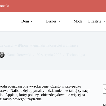
ontakt
Dom
Biznes
Moda
Lifestyle
kie części w iPhone wymagają najczęściej wymiany?
Kamil Borowski
30 sierpnia 2022
Technologia
B
owodu posiadają one wysoką cenę. Często w przypadku
w
awa. Najbardziej optymalnym działaniem w takiej sytuacji
alon Apple’a, który policzy sobie zdecydowanie więcej za
iż zakup nowego urządzenia.
N