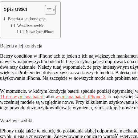
Spis treści
Bateria a jej kondycja
Wrażliwe szybki
Nowe życie iPhone
Bateria a jej kondycja
Batery condition w iPhone’ach to jeden z ich największych mankame
nawet w najnowszych modelach. Często sytuacja jest doprowadzona do
dwa razy dziennie. Należy tutaj wspomnieć, że przy intensywnym uż
większa. Problem ten dotyczy zwłaszcza starszych modeli. Bateria pot
użytkowaniu iPhona. Na szczęście w nowszych modelach problem ten 
W momencie, w którym kondycja baterii spadnie poniżej optymalnej wa
11 pro wymiana baterii
albo
wymiana baterii iPhone X
to najczęściej 
wcześniej modele są względnie nowe. Przy kilkuletnim użytkowaniu kon
tego powodu dużo użytkowników ją wymienia, zamiast kupić nowe ur
Wrażliwe szybki
iPhony mają także tendencję do posiadania słabej odporności mechani
szybki ulegają zniszczeniu. Zdecydowanie obniża to wartość estetycz