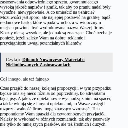
zastosowania odpowiedniego sprzętu, gwarantującego
wysoką jakość napisów i grafik, tak aby po praniu nadal były
wyraźne, niewypłowiałe. A co umieścić na t-shircie?
Możliwości jest sporo, ale najlepiej postawić na grafikę, bądź
reklamowe hasło, które wpada w ucho, a w widocznym
miejscu powinna być wydrukowana nazwa Waszej firmy.
Koszty nie są wysokie, ale jednak są znaczące. Choć trzeba je
ponieść, jeżeli zależy Wam na dobrej reklamie i
przyciągnięciu uwagi potencjalnych klientów.
Czytaj:
Dibond: Nowoczesny Materiał o
Nielimitowanych Zastosowaniach
Coś innego, ale też fajnego
Czas przejść do naszej kolejnej propozycji i w tym przypadku
będzie ona się nieco różniła od poprzedniej, bo adresatami
będą psy. A jako, że opiekunowie wychodzą z nimi na spacer,
a także widują się z innymi opiekunami, to Wasze zasięgi i
rozpoznawalność firmy mogą znacząco wzrosnąć. Tuta
proponujemy Wam apaszki dla czworonożnych przyjaciół.
Należy je wykonać w różnych rozmiarach, tak aby pasowały
nie tylko do mniejszych piesków, ale też średnich i dużych.