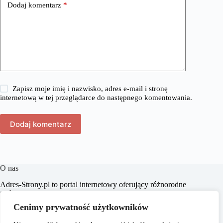
Dodaj komentarz
*
Zapisz moje imię i nazwisko, adres e-mail i stronę
internetową w tej przeglądarce do następnego komentowania.
Dodaj komentarz
O nas
​Adres-Strony.pl to portal internetowy oferujący różnorodne
treści z dziedzin takich jak dom, biznes, moda, lifestyle,
zakupy, zdrowie, edukacja, prawo, sport i świat. Naszym
Cenimy prywatność użytkowników
celem jest dostarczanie czytelnikom aktualnych i
praktycznych informacji, które wspierają ich w codziennych