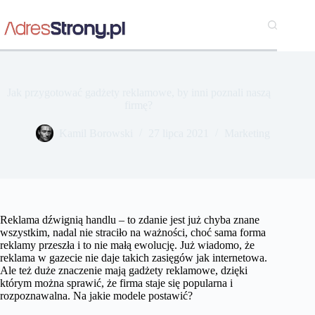
Przejdź
do
treści
Jak przygotować gadżety reklamowe, by inni poznali naszą
firmę?
Kamil Borowski
27 lipca 2021
Marketing
Reklama dźwignią handlu – to zdanie jest już chyba znane
wszystkim, nadal nie straciło na ważności, choć sama forma
reklamy przeszła i to nie małą ewolucję. Już wiadomo, że
reklama w gazecie nie daje takich zasięgów jak internetowa.
Ale też duże znaczenie mają gadżety reklamowe, dzięki
którym można sprawić, że firma staje się popularna i
rozpoznawalna. Na jakie modele postawić?