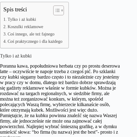
Spis treści
Tylko i aż kubki
Koszulki reklamowe
Coś innego, ale też fajnego
Coś praktycznego i dla każdego
Tylko i aż kubki
Poranna kawa, popołudniowa herbata czy po prostu deserowa
latte – oczywiście te napoje trzeba z czegoś pić. Po szklanki
czy kubki sięgamy bardzo często i to niezależnie czy jesteśmy
w pracy czy w domu, dlatego też bardzo dobrze sprawdzają
się gadżety reklamowe właśnie w formie kubków. Można je
rozdawać na targach regionalnych, w siedzibie firmy, ale
można też zorganizować konkurs, w którym, spośród
polecających Waszą firmę, wybierzecie kilkanaście osób,
które otrzymają kubek. Możliwości jest więc dużo.
Pamiętajcie, że na kubku powinna znaleźć się nazwa Waszej
firmy, ale jednocześnie nie może ona zajmować całej
powierzchni. Najlepiej wybrać śmieszną grafikę, a w dymku
umieścić słowa: “bo firma (tu nazwa) jest the best”- prosto i z