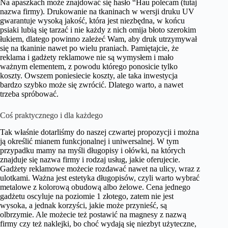
Na apaszkach może znajdować się hasło “Hau polecam (tutaj
nazwa firmy). Drukowanie na tkaninach w wersji druku UV
gwarantuje wysoką jakość, która jest niezbędna, w końcu
psiaki lubią się tarzać i nie każdy z nich omija błoto szerokim
łukiem, dlatego powinno zależeć Wam, aby druk utrzymywał
się na tkaninie nawet po wielu praniach. Pamiętajcie, że
reklama i gadżety reklamowe nie są wymysłem i mało
ważnym elementem, z powodu którego ponosicie tylko
koszty. Owszem poniesiecie koszty, ale taka inwestycja
bardzo szybko może się zwrócić. Dlatego warto, a nawet
trzeba spróbować.
Coś praktycznego i dla każdego
Tak właśnie dotarliśmy do naszej czwartej propozycji i można
ją określić mianem funkcjonalnej i uniwersalnej. W tym
przypadku mamy na myśli długopisy i ołówki, na których
znajduje się nazwa firmy i rodzaj usług, jakie oferujecie.
Gadżety reklamowe możecie rozdawać nawet na ulicy, wraz z
ulotkami. Ważna jest estetyka długopisów, czyli warto wybrać
metalowe z kolorową obudową albo żelowe. Cena jednego
gadżetu oscyluje na poziomie 1 złotego, zatem nie jest
wysoka, a jednak korzyści, jakie może przynieść, są
olbrzymie. Ale możecie też postawić na magnesy z nazwą
firmy czy też naklejki, bo choć wydają się niezbyt użyteczne,