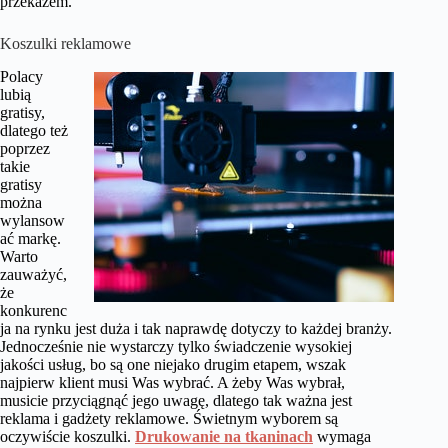
przekazem.
Koszulki reklamowe
Polacy
lubią
gratisy,
dlatego też
poprzez
takie
gratisy
można
wylansow
ać markę.
Warto
zauważyć,
że
konkurenc
ja na rynku jest duża i tak naprawdę dotyczy to każdej branży.
Jednocześnie nie wystarczy tylko świadczenie wysokiej
jakości usług, bo są one niejako drugim etapem, wszak
najpierw klient musi Was wybrać. A żeby Was wybrał,
musicie przyciągnąć jego uwagę, dlatego tak ważna jest
reklama i gadżety reklamowe. Świetnym wyborem są
oczywiście koszulki.
Drukowanie na tkaninach
wymaga