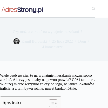
Przejdź
do
treści
Czy można zarobić na wynajmie mieszkania?
Kamil Borowski
25 lipca 2022
Dom
4 komentarze
Wiele osób uważa, że na wynajmie mieszkania można sporo
zarobić. Ale czy jest to aby na pewno prawda? Cóż i tak i nie .
W dużej mierze wszystko zależy od tego, na jakich lokatorów
traficie, a z tym bywa różnie, nawet bardzo różnie.
Spis treści