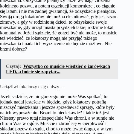
mieszkania. Odzyskanie pieniędzy także wymaga złożenia
kolejnego pozwu, a potem egzekucji komorniczej, co ciągnie
się latami i nie ma żadnej gwarancji, że odzyskacie pieniądze.
Swoją drogą lokatorów nie można eksmitować, gdy jest sezon
zimowy, a gdy w rodzinie są dzieci, to odzyskacie swoje
mieszkanie, gdy urząd miasta przydzieli takiej rodzinie lokal
komunalny. Jeżeli sądzicie, że gorzej być nie może, to musicie
też wiedzieć, że lokatorzy mogą nie przyjąć takiego
mieszkania i nadal ich wyrzucenie nie będzie możliwe. Nie
brzmi dobrze?
Czytaj:
Wszystko co musicie wiedzieć o żarówkach
LED, a boicie się zapytać...
Uciążliwi lokatorzy ciąg dalszy…
Jeżeli sądzicie, że nic gorszego nie może Was spotkać, to
jednak nadal jesteście w błędzie, gdyż lokatorzy potrafią
niszczyć mieszkania i jeszcze sprzedawać sprzęty, które były
na ich wyposażeniu. Brzmi to nieciekawie? I takie też jest.
Niestety prawo tutaj niespecjalnie Was chroni, a w sumie nie
chroni Was w ogóle. Musicie uzbroić się w cierpliwość i
składać pozew do sądu, choć to może trwać długo, a w tym