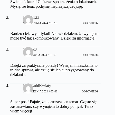
Świetna lektura! Ciekawe spostrzeżenia o lokatorach.
Myślę, że teraz podejmę mądrzejszą decyzję.
Kotek123
14 KWIETNIA 2024 / 19:18
ODPOWIEDZ
Bardzo ciekawy artykuł! Nie wiedziałem, że wynajem
może być tak skomplikowany. Dzięki za informacje!
Wojtek8
10 CZERWCA 2024 / 10:30
ODPOWIEDZ
Dzięki za praktyczne porady! Wynajem mieszkania to
trudna sprawa, ale czuję się lepiej przygotowany do
działania.
MajaLubiKwiaty
12 WRZEŚNIA 2024 / 03:40
ODPOWIEDZ
Super post! Fajnie, że poruszasz ten temat. Często się
zastanawiam, czy wynajem to dobry pomysł. Teraz
wiem więcej!