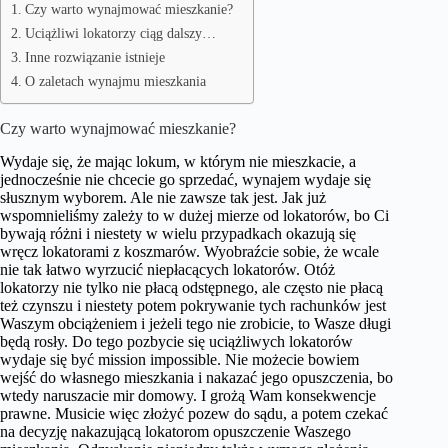
Czy warto wynajmować mieszkanie?
Uciążliwi lokatorzy ciąg dalszy…
Inne rozwiązanie istnieje
O zaletach wynajmu mieszkania
Czy warto wynajmować mieszkanie?
Wydaje się, że mając lokum, w którym nie mieszkacie, a
jednocześnie nie chcecie go sprzedać, wynajem wydaje się
słusznym wyborem. Ale nie zawsze tak jest. Jak już
wspomnieliśmy zależy to w dużej mierze od lokatorów, bo Ci
bywają różni i niestety w wielu przypadkach okazują się
wręcz lokatorami z koszmarów. Wyobraźcie sobie, że wcale
nie tak łatwo wyrzucić niepłacących lokatorów. Otóż
lokatorzy nie tylko nie płacą odstępnego, ale często nie płacą
też czynszu i niestety potem pokrywanie tych rachunków jest
Waszym obciążeniem i jeżeli tego nie zrobicie, to Wasze długi
będą rosły. Do tego pozbycie się uciążliwych lokatorów
wydaje się być mission impossible. Nie możecie bowiem
wejść do własnego mieszkania i nakazać jego opuszczenia, bo
wtedy naruszacie mir domowy. I grożą Wam konsekwencje
prawne. Musicie więc złożyć pozew do sądu, a potem czekać
na decyzję nakazującą lokatorom opuszczenie Waszego