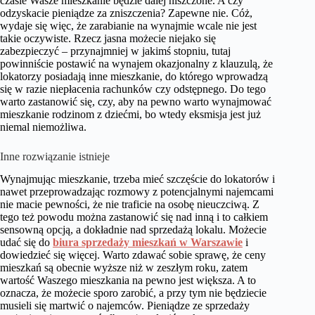
czasie Wasze mieszkanie będzie dalej niszczone. A czy
odzyskacie pieniądze za zniszczenia? Zapewne nie. Cóż,
wydaje się więc, że zarabianie na wynajmie wcale nie jest
takie oczywiste. Rzecz jasna możecie niejako się
zabezpieczyć – przynajmniej w jakimś stopniu, tutaj
powinniście postawić na wynajem okazjonalny z klauzulą, że
lokatorzy posiadają inne mieszkanie, do którego wprowadzą
się w razie niepłacenia rachunków czy odstępnego. Do tego
warto zastanowić się, czy, aby na pewno warto wynajmować
mieszkanie rodzinom z dziećmi, bo wtedy eksmisja jest już
niemal niemożliwa.
Inne rozwiązanie istnieje
Wynajmując mieszkanie, trzeba mieć szczęście do lokatorów i
nawet przeprowadzając rozmowy z potencjalnymi najemcami
nie macie pewności, że nie traficie na osobę nieuczciwą. Z
tego też powodu można zastanowić się nad inną i to całkiem
sensowną opcją, a dokładnie nad sprzedażą lokalu. Możecie
udać się do
biura sprzedaży mieszkań w Warszawie
i
dowiedzieć się więcej. Warto zdawać sobie sprawę, że ceny
mieszkań są obecnie wyższe niż w zeszłym roku, zatem
wartość Waszego mieszkania na pewno jest większa. A to
oznacza, że możecie sporo zarobić, a przy tym nie będziecie
musieli się martwić o najemców. Pieniądze ze sprzedaży