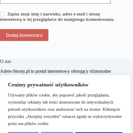
Zapisz moje imię i nazwisko, adres e-mail i stronę
internetową w tej przeglądarce do następnego komentowania.
Dodaj komentarz
O nas
​Adres-Strony.pl to portal internetowy oferujący różnorodne
treści z dziedzin takich jak dom, biznes, moda, lifestyle,
zakupy, zdrowie, edukacja, prawo, sport i świat. Naszym
Cenimy prywatność użytkowników
celem jest dostarczanie czytelnikom aktualnych i
praktycznych informacji, które wspierają ich w codziennych
Używamy plików cookie, aby poprawić jakość przeglądania,
wyborach i inspirują do działania.
wyświetlać reklamy lub treści dostosowane do indywidualnych
potrzeb użytkowników oraz analizować ruch na stronie. Kliknięcie
przycisku „Akceptuj wszystkie” oznacza zgodę na wykorzystywanie
przez nas plików cookie.
O nas