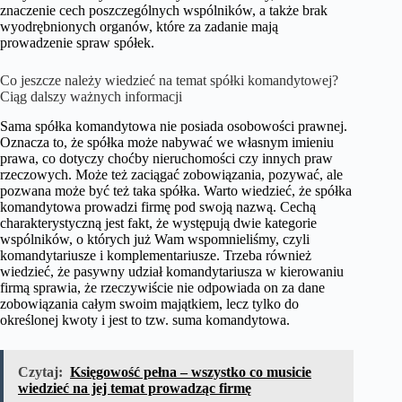
znaczenie cech poszczególnych wspólników, a także brak
wyodrębnionych organów, które za zadanie mają
prowadzenie spraw spółek.
Co jeszcze należy wiedzieć na temat spółki komandytowej?
Ciąg dalszy ważnych informacji
Sama spółka komandytowa nie posiada osobowości prawnej.
Oznacza to, że spółka może nabywać we własnym imieniu
prawa, co dotyczy choćby nieruchomości czy innych praw
rzeczowych. Może też zaciągać zobowiązania, pozywać, ale
pozwana może być też taka spółka. Warto wiedzieć, że spółka
komandytowa prowadzi firmę pod swoją nazwą. Cechą
charakterystyczną jest fakt, że występują dwie kategorie
wspólników, o których już Wam wspomnieliśmy, czyli
komandytariusze i komplementariusze. Trzeba również
wiedzieć, że pasywny udział komandytariusza w kierowaniu
firmą sprawia, że rzeczywiście nie odpowiada on za dane
zobowiązania całym swoim majątkiem, lecz tylko do
określonej kwoty i jest to tzw. suma komandytowa.
Czytaj:
Księgowość pełna – wszystko co musicie
wiedzieć na jej temat prowadząc firmę