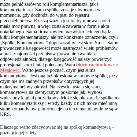
może pełnić zarówno roli komplementariusza, jak i
komandytariusza. Sama spółka zostaje utworzona w
momencie, gdy dochodzi do wpisu do rejestru
przedsiębiorców. Rzeczą ważną jest to, by umowa spółki
miała moc prawną, a więc została zawarta w formie aktu
notarialnego. Sama firma zawiera nazwisko jednego bądź
kilku komplementariuszy, ale też konkretne oznaczenie, czyli
„Spółka Komandytowa” dopuszczalny jest skrót Sp. k. Samo
prowadzenie księgowości może nastręczać wielu problemów,
a brak znajomości przepisów prawa nie zwalnia z
odpowiedzialności, dlatego księgowość należy powierzyć
profesjonalistom i tutaj polecamy Wam
biuro rachunkowe z
Mysłowic
. Warto jeszcze poznać, czym jest suma
komandytowa. Jest ona już określona w umowie spółki, przy
czym nie ma żadnych przepisów dotyczących jej
maksymalnej wysokości. Najczęściej ustala się sumę
komandytową na identycznym poziomie jaki wynosi
wniesiony kapitał początkowy. Może się okazać, że spółka ma
kilku komandytariuszy i wtedy każdy z nich może mieć inną
sumę komandytową. Informacje na ten temat ujawnione są w
KRS.
Dlaczego warto zdecydować się na spółkę komandytową –
poznajcie jej zalety