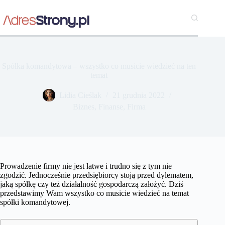
Przejdź
do
treści
Spółka komandytowa – wszystko co musicie wiedzieć na ten
temat
Lidia Cieślak
21 grudnia 2022
Biznes
,
Finanse
,
Firma
Prowadzenie firmy nie jest łatwe i trudno się z tym nie
zgodzić. Jednocześnie przedsiębiorcy stoją przed dylematem,
jaką spółkę czy też działalność gospodarczą założyć. Dziś
przedstawimy Wam wszystko co musicie wiedzieć na temat
spółki komandytowej.