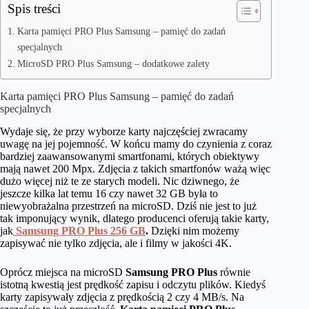
Spis treści
Karta pamięci PRO Plus Samsung – pamięć do zadań
specjalnych
MicroSD PRO Plus Samsung – dodatkowe zalety
Karta pamięci PRO Plus Samsung
– pamięć do zadań
specjalnych
Wydaje się, że przy wyborze karty najczęściej zwracamy
uwagę na jej pojemność. W końcu mamy do czynienia z coraz
bardziej zaawansowanymi smartfonami, których obiektywy
mają nawet 200 Mpx. Zdjęcia z takich smartfonów ważą więc
dużo więcej niż te ze starych modeli. Nic dziwnego, że
jeszcze kilka lat temu 16 czy nawet 32 GB była to
niewyobrażalna przestrzeń na microSD. Dziś nie jest to już
tak imponujący wynik, dlatego producenci oferują takie karty,
jak
Samsung PRO Plus 256
GB
.
Dzięki nim możemy
zapisywać nie tylko zdjęcia, ale i filmy w jakości 4K.
Oprócz miejsca na microSD
Samsung PRO Plus
równie
istotną kwestią jest prędkość zapisu i odczytu plików. Kiedyś
karty zapisywały zdjęcia z prędkością 2 czy 4 MB/s. Na