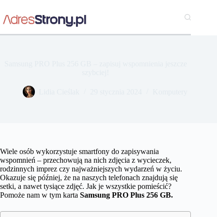
Przejdź
do
treści
Samsung PRO Plus 256 GB – zapisuj wspomnienia jeszcze
szybciej!
Lidia Cieślak
29 stycznia 2024
Komputery
Wiele osób wykorzystuje smartfony do zapisywania
wspomnień – przechowują na nich zdjęcia z wycieczek,
rodzinnych imprez czy najważniejszych wydarzeń w życiu.
Okazuje się później, że na naszych telefonach znajdują się
setki, a nawet tysiące zdjęć. Jak je wszystkie pomieścić?
Pomoże nam w tym karta
Samsung PRO Plus 256 GB.