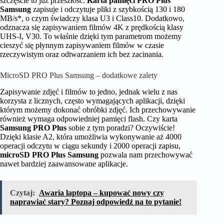
szczęście to już przeszłość.
Karta pamięci PRO Plus
Samsung
zapisuje i odczytuje pliki z szybkością 130 i 180
MB/s*, o czym świadczy klasa U3 i Class10. Dodatkowo,
odznacza się zapisywaniem filmów 4K z prędkością klasy
UHS-I, V30. To właśnie dzięki tym parametrom możemy
cieszyć się płynnym zapisywaniem filmów w czasie
rzeczywistym oraz odtwarzaniem ich bez zacinania.
MicroSD PRO Plus Samsung
– dodatkowe zalety
Zapisywanie zdjęć i filmów to jedno, jednak wielu z nas
korzysta z licznych, często wymagających aplikacji, dzięki
którym możemy dokonać obróbki zdjęć. Ich przechowywanie
również wymaga odpowiedniej pamięci flash. Czy karta
Samsung PRO Plus
sobie z tym poradzi? Oczywiście!
Dzięki klasie A2, która umożliwia wykonywanie aż 4000
operacji odczytu w ciągu sekundy i 2000 operacji zapisu,
microSD PRO Plus Samsung
pozwala nam przechowywać
nawet bardziej zaawansowane aplikacje.
Czytaj:
Awaria laptopa – kupować nowy czy
naprawiać stary? Poznaj odpowiedź na to pytanie!