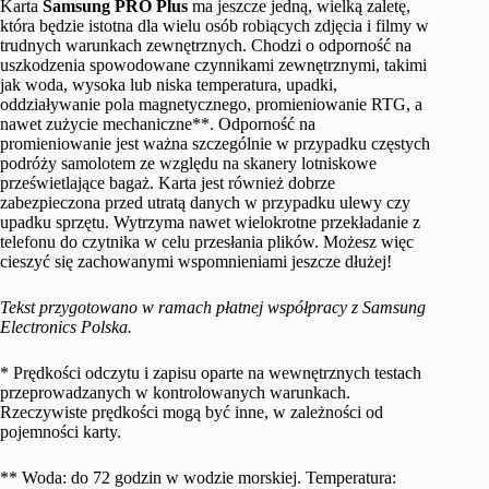
Karta
Samsung PRO Plus
ma jeszcze jedną, wielką zaletę,
która będzie istotna dla wielu osób robiących zdjęcia i filmy w
trudnych warunkach zewnętrznych. Chodzi o odporność na
uszkodzenia spowodowane czynnikami zewnętrznymi, takimi
jak woda, wysoka lub niska temperatura, upadki,
oddziaływanie pola magnetycznego, promieniowanie RTG, a
nawet zużycie mechaniczne**. Odporność na
promieniowanie jest ważna szczególnie w przypadku częstych
podróży samolotem ze względu na skanery lotniskowe
prześwietlające bagaż. Karta jest również dobrze
zabezpieczona przed utratą danych w przypadku ulewy czy
upadku sprzętu. Wytrzyma nawet wielokrotne przekładanie z
telefonu do czytnika w celu przesłania plików. Możesz więc
cieszyć się zachowanymi wspomnieniami jeszcze dłużej!
Tekst przygotowano w ramach płatnej współpracy z Samsung
Electronics Polska.
* Prędkości odczytu i zapisu oparte na wewnętrznych testach
przeprowadzanych w kontrolowanych warunkach.
Rzeczywiste prędkości mogą być inne, w zależności od
pojemności karty.
** Woda: do 72 godzin w wodzie morskiej. Temperatura: