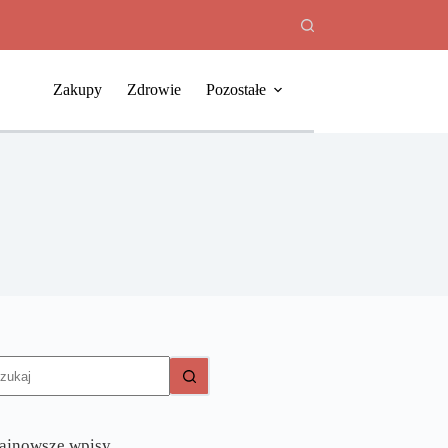
Zakupy
Zdrowie
Pozostałe
rak
yników
ajnowsze wpisy