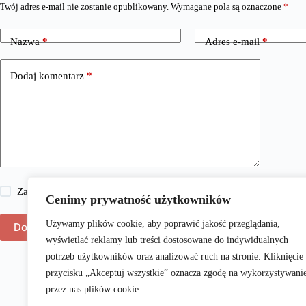
Twój adres e-mail nie zostanie opublikowany.
Wymagane pola są oznaczone
*
Nazwa
*
Adres e-mail
*
Dodaj komentarz
*
Zapisz moje imię i nazwisko, adres e-mail i stronę internetową w 
Cenimy prywatność użytkowników
Używamy plików cookie, aby poprawić jakość przeglądania,
Dodaj komentarz
wyświetlać reklamy lub treści dostosowane do indywidualnych
potrzeb użytkowników oraz analizować ruch na stronie. Kliknięcie
przycisku „Akceptuj wszystkie” oznacza zgodę na wykorzystywani
przez nas plików cookie.