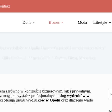
ontakt
Dom
Biznes
Moda
Lifestyle
sługi wydruków w Opolu: Doskonała jakość i szeroki zakres oferty
Lidia Cieślak
22 maja 2023
Biznes
,
Firma
,
Marketing
B
ukiem zarówno w kontekście biznesowym, jak i prywatnym.
w
aż mogą korzystać z profesjonalnych usług
wydruków w
ci oferują usługi
wydruków w Opolu
oraz dlaczego warto
N