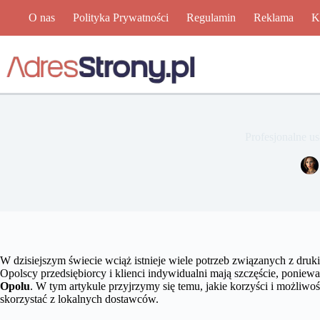
Przejdź
O nas
Polityka Prywatności
Regulamin
Reklama
K
do
treści
Profesjonalne u
W dzisiejszym świecie wciąż istnieje wiele potrzeb związanych z dr
Opolscy przedsiębiorcy i klienci indywidualni mają szczęście, poniew
Opolu
. W tym artykule przyjrzymy się temu, jakie korzyści i możliwoś
skorzystać z lokalnych dostawców.