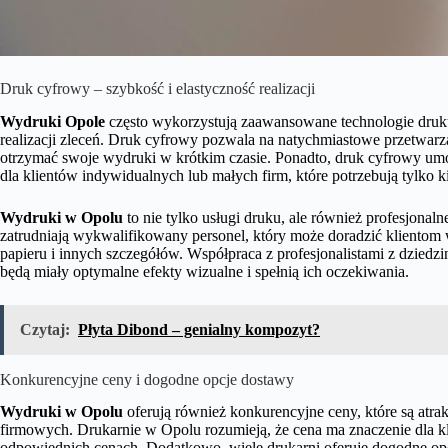
Druk cyfrowy – szybkość i elastyczność realizacji
Wydruki Opole
często wykorzystują zaawansowane technologie druku 
realizacji zleceń. Druk cyfrowy pozwala na natychmiastowe przetwarz
otrzymać swoje wydruki w krótkim czasie. Ponadto, druk cyfrowy umoż
dla klientów indywidualnych lub małych firm, które potrzebują tylko k
Wydruki w Opolu
to nie tylko usługi druku, ale również profesjona
zatrudniają wykwalifikowany personel, który może doradzić klientom
papieru i innych szczegółów. Współpraca z profesjonalistami z dzied
będą miały optymalne efekty wizualne i spełnią ich oczekiwania.
Czytaj:
Płyta Dibond – genialny kompozyt?
Konkurencyjne ceny i dogodne opcje dostawy
Wydruki w Opolu
oferują również konkurencyjne ceny, które są atra
firmowych. Drukarnie w Opolu rozumieją, że cena ma znaczenie dla klie
odpowiednich cenach. Dodatkowo, wiele drukarni oferuje dogodne op