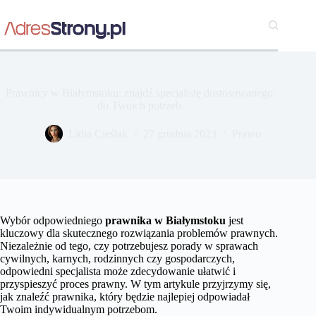
Przejdź
do
treści
Prawnicy w Białymstoku: znajdź specjalistę dostosowanego
do Twoich potrzeb
Lidia Cieślak
27 grudnia 2023
Prawo
Wybór odpowiedniego
prawnika w Białymstoku
jest
kluczowy dla skutecznego rozwiązania problemów prawnych.
Niezależnie od tego, czy potrzebujesz porady w sprawach
cywilnych, karnych, rodzinnych czy gospodarczych,
odpowiedni specjalista może zdecydowanie ułatwić i
przyspieszyć proces prawny. W tym artykule przyjrzymy się,
jak znaleźć prawnika, który będzie najlepiej odpowiadał
Twoim indywidualnym potrzebom.