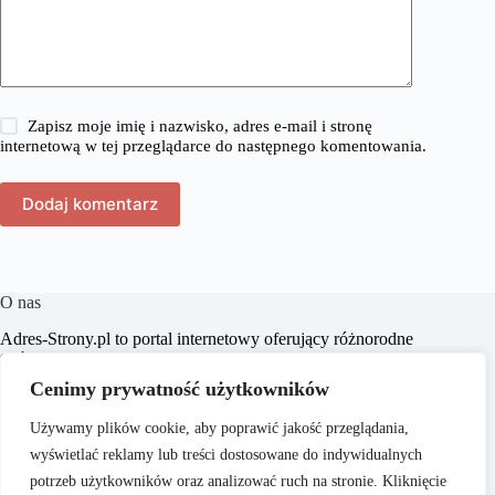
Zapisz moje imię i nazwisko, adres e-mail i stronę
internetową w tej przeglądarce do następnego komentowania.
Dodaj komentarz
O nas
​Adres-Strony.pl to portal internetowy oferujący różnorodne
treści z dziedzin takich jak dom, biznes, moda, lifestyle,
zakupy, zdrowie, edukacja, prawo, sport i świat. Naszym
Cenimy prywatność użytkowników
celem jest dostarczanie czytelnikom aktualnych i
praktycznych informacji, które wspierają ich w codziennych
Używamy plików cookie, aby poprawić jakość przeglądania,
wyborach i inspirują do działania.
wyświetlać reklamy lub treści dostosowane do indywidualnych
potrzeb użytkowników oraz analizować ruch na stronie. Kliknięcie