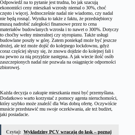
Odpowiedź na to pytanie jest trudna, bo jak szacują
ekonomiści ceny mieszkań wzrosły niemal o 30%, choć
często i więcej. Jednocześnie nadal nie wiadomo, czy nadal
nie będą rosnąć. Wynika to także z faktu, że przedsiębiorcy
muszą nadrobić zaległości finansowe przez to cena
materiałów budowlanych wzrosła i to nawet o 300%. Dotyczy
to choćby wełny mineralnej czy styropianu. Także usługi
budowlane poszły w górę. Zatem poniekąd może być jeszcze
drożej, ale też może dojść do kolejnego lockdownu, gdyż
coraz częściej słyszy się, że znowu dojdzie do kolejnej fali i
na pewno za nią przyjdzie następna. A jak wiecie ilość osób
zaszczepionych nadal nie pozwala na osiągnięcie odporności
zbiorowej.
Każda decyzja o zakupie mieszkania musi być przemyślana.
Dodatkowo warto korzystać z pomocy agenta nieruchomości,
który szybko może znaleźć dla Was dobrą ofertę. Oczywiście
musicie przedstawić mu swoje oczekiwania, ale też budżet,
jaki posiadacie.
Czytaj:
Wykładziny PCV wracają do łask – poznaj