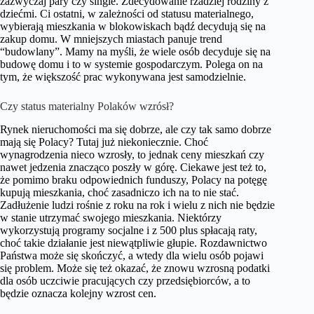
zazwyczaj pary czy single. Zdecydowanie rzadziej rodziny z
dziećmi. Ci ostatni, w zależności od statusu materialnego,
wybierają mieszkania w blokowiskach bądź decydują się na
zakup domu. W mniejszych miastach panuje trend
“budowlany”. Mamy na myśli, że wiele osób decyduje się na
budowę domu i to w systemie gospodarczym. Polega on na
tym, że większość prac wykonywana jest samodzielnie.
Czy status materialny Polaków wzrósł?
Rynek nieruchomości ma się dobrze, ale czy tak samo dobrze
mają się Polacy? Tutaj już niekoniecznie. Choć
wynagrodzenia nieco wzrosły, to jednak ceny mieszkań czy
nawet jedzenia znacząco poszły w górę. Ciekawe jest też to,
że pomimo braku odpowiednich funduszy, Polacy na potęgę
kupują mieszkania, choć zasadniczo ich na to nie stać.
Zadłużenie ludzi rośnie z roku na rok i wielu z nich nie będzie
w stanie utrzymać swojego mieszkania. Niektórzy
wykorzystują programy socjalne i z 500 plus spłacają raty,
choć takie działanie jest niewątpliwie głupie. Rozdawnictwo
Państwa może się skończyć, a wtedy dla wielu osób pojawi
się problem. Może się też okazać, że znowu wzrosną podatki
dla osób uczciwie pracujących czy przedsiębiorców, a to
będzie oznacza kolejny wzrost cen.