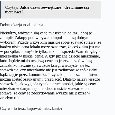
Czytaj:
Jakie drzwi zewnętrzne - drewniane czy
metalowe?
Dobra okazja to zła okazja
Niektórzy, widząc niską cenę mieszkania od razu chcą je
zakupić. Zakupy pod wpływem impulsu nie są dobrym
wyborem. Przede wszystkim musicie sobie zdawać sprawę, że
bardzo niska cena lokalu może oznaczać, że coś z nim jest nie
w porządku. Pomyślcie tylko: nikt nie sprzeda Wam drogiego
mieszkania w niskiej cenie. A gdy już znajdziecie mieszkanie,
które będzie miało uczciwą cenę, to jeszcze przed wpłatą
zaliczki koniecznie sprawdźcie księgi wieczyste, ale też
sprawdźcie, czy mieszkanie nie jest zadłużone w spółdzielni
bądź zajęte przez komornika. Przy zakupie mieszkanie łatwo
można zostać oszukanym i przepłacić. Dlatego należy jeszcze
sprawdzić, jak wygląda rynek nieruchomości, jakie są ceny
mieszkań w danym rejonie, choć musicie zdawać sobie
sprawę, że ceny są zdecydowanie wyższe niż jeszcze w
zeszłym roku.
Czy warto teraz kupować mieszkanie?