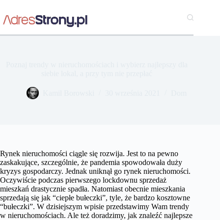
Przejdź
do
treści
Poznaj trendy w nieruchomościach i wybierz najlepszy dla
siebie lokal, a przy tym nie przepłać
Kamil Borowski
30 września 2021
Dom
Rynek nieruchomości ciągle się rozwija. Jest to na pewno
zaskakujące, szczególnie, że pandemia spowodowała duży
kryzys gospodarczy. Jednak uniknął go rynek nieruchomości.
Oczywiście podczas pierwszego lockdownu sprzedaż
mieszkań drastycznie spadła. Natomiast obecnie mieszkania
sprzedają się jak “ciepłe bułeczki”, tyle, że bardzo kosztowne
“bułeczki”. W dzisiejszym wpisie przedstawimy Wam trendy
w nieruchomościach. Ale też doradzimy, jak znaleźć najlepsze