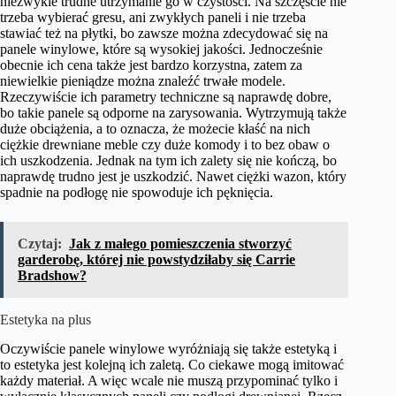
niezwykle trudne utrzymanie go w czystości. Na szczęście nie
trzeba wybierać gresu, ani zwykłych paneli i nie trzeba
stawiać też na płytki, bo zawsze można zdecydować się na
panele winylowe, które są wysokiej jakości. Jednocześnie
obecnie ich cena także jest bardzo korzystna, zatem za
niewielkie pieniądze można znaleźć trwałe modele.
Rzeczywiście ich parametry techniczne są naprawdę dobre,
bo takie panele są odporne na zarysowania. Wytrzymują także
duże obciążenia, a to oznacza, że możecie kłaść na nich
ciężkie drewniane meble czy duże komody i to bez obaw o
ich uszkodzenia. Jednak na tym ich zalety się nie kończą, bo
naprawdę trudno jest je uszkodzić. Nawet ciężki wazon, który
spadnie na podłogę nie spowoduje ich pęknięcia.
Czytaj:
Jak z małego pomieszczenia stworzyć
garderobę, której nie powstydziłaby się Carrie
Bradshow?
Estetyka na plus
Oczywiście panele winylowe wyróżniają się także estetyką i
to estetyka jest kolejną ich zaletą. Co ciekawe mogą imitować
każdy materiał. A więc wcale nie muszą przypominać tylko i