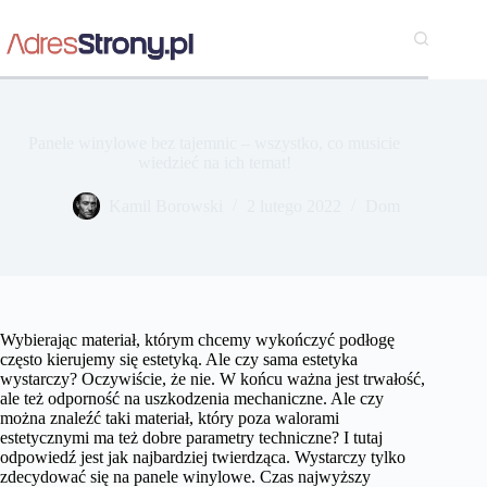
Przejdź
do
treści
Panele winylowe bez tajemnic – wszystko, co musicie
wiedzieć na ich temat!
Kamil Borowski
2 lutego 2022
Dom
Wybierając materiał, którym chcemy wykończyć podłogę
często kierujemy się estetyką. Ale czy sama estetyka
wystarczy? Oczywiście, że nie. W końcu ważna jest trwałość,
ale też odporność na uszkodzenia mechaniczne. Ale czy
można znaleźć taki materiał, który poza walorami
estetycznymi ma też dobre parametry techniczne? I tutaj
odpowiedź jest jak najbardziej twierdząca. Wystarczy tylko
zdecydować się na panele winylowe. Czas najwyższy