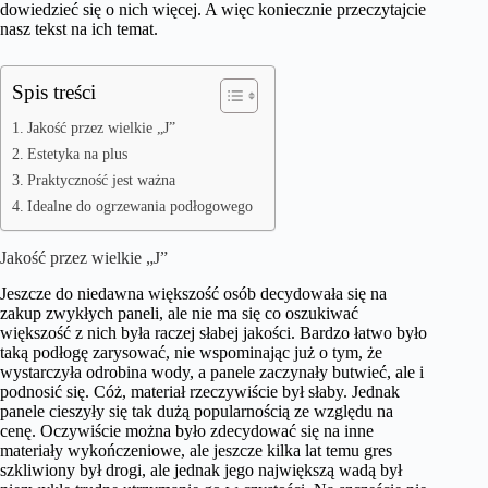
dowiedzieć się o nich więcej. A więc koniecznie przeczytajcie
nasz tekst na ich temat.
Spis treści
Jakość przez wielkie „J”
Estetyka na plus
Praktyczność jest ważna
Idealne do ogrzewania podłogowego
Jakość przez wielkie „J”
Jeszcze do niedawna większość osób decydowała się na
zakup zwykłych paneli, ale nie ma się co oszukiwać
większość z nich była raczej słabej jakości. Bardzo łatwo było
taką podłogę zarysować, nie wspominając już o tym, że
wystarczyła odrobina wody, a panele zaczynały butwieć, ale i
podnosić się. Cóż, materiał rzeczywiście był słaby. Jednak
panele cieszyły się tak dużą popularnością ze względu na
cenę. Oczywiście można było zdecydować się na inne
materiały wykończeniowe, ale jeszcze kilka lat temu gres
szkliwiony był drogi, ale jednak jego największą wadą był