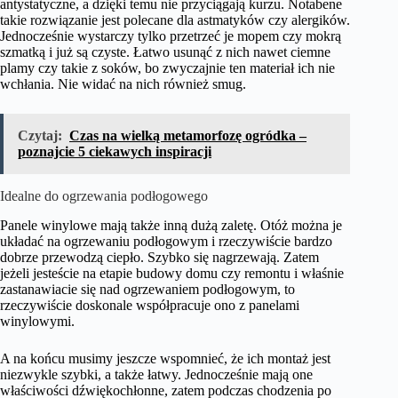
antystatyczne, a dzięki temu nie przyciągają kurzu. Notabene
takie rozwiązanie jest polecane dla astmatyków czy alergików.
Jednocześnie wystarczy tylko przetrzeć je mopem czy mokrą
szmatką i już są czyste. Łatwo usunąć z nich nawet ciemne
plamy czy takie z soków, bo zwyczajnie ten materiał ich nie
wchłania. Nie widać na nich również smug.
Czytaj:
Czas na wielką metamorfozę ogródka –
poznajcie 5 ciekawych inspiracji
Idealne do ogrzewania podłogowego
Panele winylowe mają także inną dużą zaletę. Otóż można je
układać na ogrzewaniu podłogowym i rzeczywiście bardzo
dobrze przewodzą ciepło. Szybko się nagrzewają. Zatem
jeżeli jesteście na etapie budowy domu czy remontu i właśnie
zastanawiacie się nad ogrzewaniem podłogowym, to
rzeczywiście doskonale współpracuje ono z panelami
winylowymi.
A na końcu musimy jeszcze wspomnieć, że ich montaż jest
niezwykle szybki, a także łatwy. Jednocześnie mają one
właściwości dźwiękochłonne, zatem podczas chodzenia po