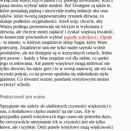
wyłącznie klasycznych paneli czy podłogi drewnianej. Rzecz
jasna można wybrać takie modele. Ba! Dostępne są także te,
które posiadają piękną i niezwykle realną imitacje słoi oraz
sęków, które tworzą niepowtarzalny rysunek drewna, co
dodaje podłodze oryginalności. Jeżeli więc chcecie, aby
Wasza podłoga prezentowała się niczym ta wykonana z
drewna, ale chcecie mniej zapłacić i zyskać większą trwałość,
to koniecznie powinniście wybrać
panele winylowe. Opole
– to miasto, w którym znajdziecie sklep Sagar, który Wam
polecamy. Znajdziecie tam nie tylko nader szeroki wybór
produktów, ale też dostępne są w korzystnych cenach. Jedno
jest pewne – każdy z Was znajdzie coś dla siebie, co spełni
jego oczekiwania. Ale panele winylowe mogą imitować nie
tylko drewno, bo także gres i to w wersji matowej, ale też na
wysoki połysk, co na pewno spodoba się miłośnikom stylu
glamour. Co również ważne, panelami winylowymi można
wyłożyć schody.
Praktyczność jest ważna
Sprzątanie nie należy do ulubionych czynności większości z
nas, a dodatkowo ciężko znaleźć na nie czas. Ale w
przypadku paneli winylowych tego czasu nie potrzeba dużo,
bo rzeczywiście utrzymanie ich w czystości jest nie tylko
łatwe, ale i szybkie. Otóż panele winylowe mają właściwości