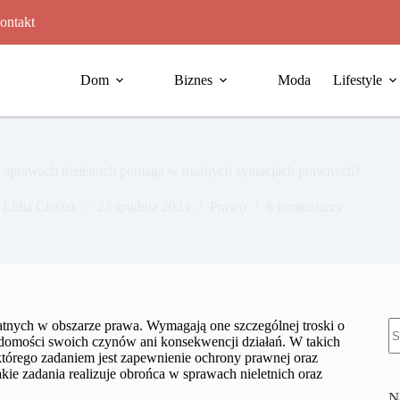
ontakt
Dom
Biznes
Moda
Lifestyle
 sprawach nieletnich pomaga w trudnych sytuacjach prawnych?
Lidia Cieślak
23 grudnia 2024
Prawo
6 komentarzy
B
katnych w obszarze prawa. Wymagają one szczególnej troski o
w
iadomości swoich czynów ani konsekwencji działań. W takich
tórego zadaniem jest zapewnienie ochrony prawnej oraz
kie zadania realizuje obrońca w sprawach nieletnich oraz
N