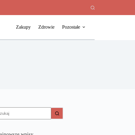
Zakupy
Zdrowie
Pozostałe
rak
yników
ajnowsze wpisy