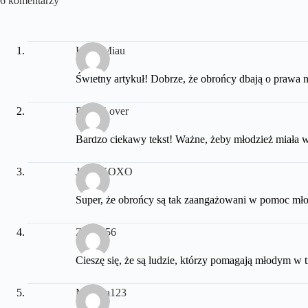
6 komentarzy
KotekMiau
Świetny artykuł! Dobrze, że obrońcy dbają o prawa ni
PandaLover
Bardzo ciekawy tekst! Ważne, żeby młodzież miała 
JacekXOXO
Super, że obrońcy są tak zaangażowani w pomoc mł
Zosia456
Cieszę się, że są ludzie, którzy pomagają młodym w 
Myszka123