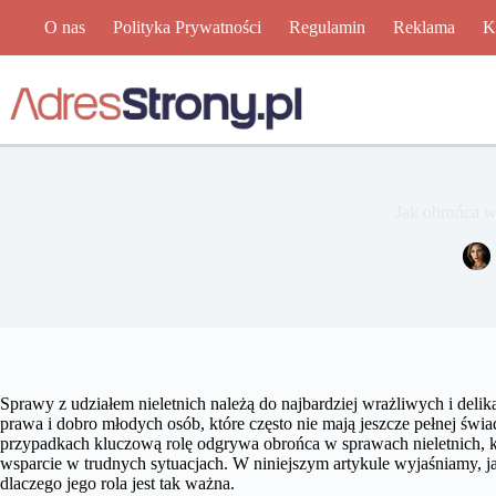
Przejdź
O nas
Polityka Prywatności
Regulamin
Reklama
K
do
treści
Jak obrońca w
Sprawy z udziałem nieletnich należą do najbardziej wrażliwych i deli
prawa i dobro młodych osób, które często nie mają jeszcze pełnej św
przypadkach kluczową rolę odgrywa obrońca w sprawach nieletnich, k
wsparcie w trudnych sytuacjach. W niniejszym artykule wyjaśniamy, ja
dlaczego jego rola jest tak ważna.