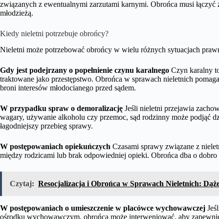
związanych z ewentualnymi zarzutami karnymi. Obrońca musi łączyć z
młodzieżą.
Kiedy nieletni potrzebuje obrońcy?
Nieletni może potrzebować obrońcy w wielu różnych sytuacjach praw
Gdy jest podejrzany o popełnienie czynu karalnego
Czyn karalny to
traktowane jako przestępstwo. Obrońca w sprawach nieletnich pomag
broni interesów młodocianego przed sądem.
W przypadku spraw o demoralizację
Jeśli nieletni przejawia zacho
wagary, używanie alkoholu czy przemoc, sąd rodzinny może podjąć 
łagodniejszy przebieg sprawy.
W postępowaniach opiekuńczych
Czasami sprawy związane z nieletn
między rodzicami lub brak odpowiedniej opieki. Obrońca dba o dobro 
Czytaj:
Resocjalizacja i Obrońca w Sprawach Nieletnich: Dą
W postępowaniach o umieszczenie w placówce wychowawczej
Jeśl
ośrodku wychowawczym, obrońca może interweniować, aby zapewnić s