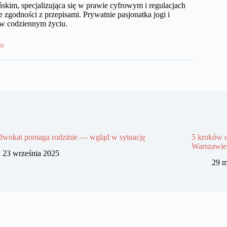
kim, specjalizująca się w prawie cyfrowym i regulacjach
 zgodności z przepisami. Prywatnie pasjonatka jogi i
 w codziennym życiu.
89
adwokat pomaga rodzinie — wgląd w sytuację
5 kroków d
Warszawie
23 września 2025
29 m