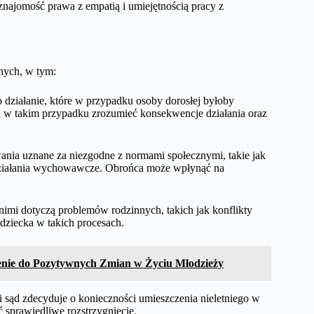
najomość prawa z empatią i umiejętnością pracy z
nych, w tym:
 działanie, które w przypadku osoby dorosłej byłoby
a w takim przypadku zrozumieć konsekwencje działania oraz
wania uznane za niezgodne z normami społecznymi, takie jak
działania wychowawcze. Obrońca może wpłynąć na
imi dotyczą problemów rodzinnych, takich jak konflikty
dziecka w takich procesach.
żenie do Pozytywnych Zmian w Życiu Młodzieży
i sąd zdecyduje o konieczności umieszczenia nieletniego w
prawiedliwe rozstrzygnięcie.