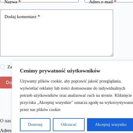
Nazwa
*
Adres e-mail
*
Dodaj komentarz
*
Zapisz moje imię i nazwisko, adres e-mail i stronę internetową w 
Cenimy prywatność użytkowników
Używamy plików cookie, aby poprawić jakość przeglądania,
Dodaj komentarz
wyświetlać reklamy lub treści dostosowane do indywidualnych
potrzeb użytkowników oraz analizować ruch na stronie. Kliknięcie
przycisku „Akceptuj wszystkie” oznacza zgodę na wykorzystywani
przez nas plików cookie.
O nas
Dostosuj
Odrzucać
Akceptuj wszystko
​Adres-Strony.pl to portal internetowy oferujący różnorodne treści z dzi