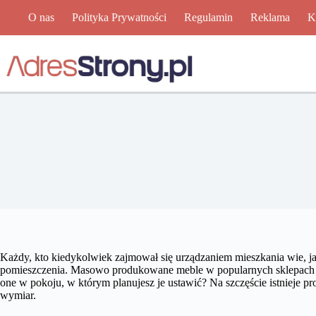
Przejdź
O nas
Polityka Prywatności
Regulamin
Reklama
K
do
treści
Każdy, kto kiedykolwiek zajmował się urządzaniem mieszkania wie, jak 
pomieszczenia. Masowo produkowane meble w popularnych sklepach o
one w pokoju, w którym planujesz je ustawić? Na szczęście istnieje p
wymiar.