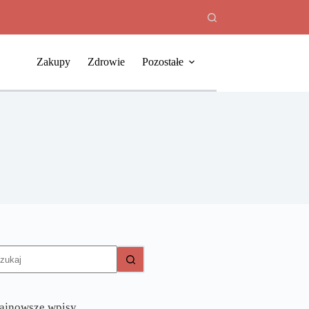
Zakupy
Zdrowie
Pozostałe
rak
yników
ajnowsze wpisy