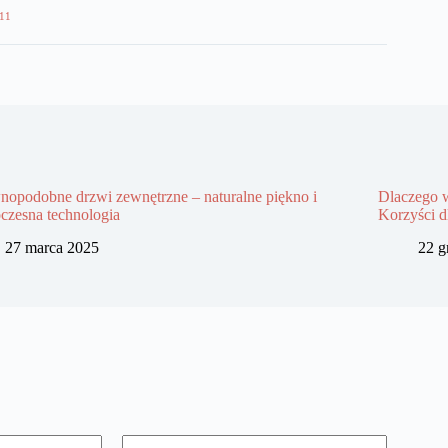
11
opodobne drzwi zewnętrzne – naturalne piękno i
Dlaczego 
czesna technologia
Korzyści d
27 marca 2025
22 g