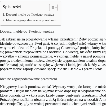
Spis treści
Dopasuj meble do Twojego wnętrza
Idealne zagospodarowanie przestrzeni
Dopasuj meble do Twojego wnętrza
Jak zabrać się za projektowanie własnej przestrzeni? Żeby poczuć się 
idealnie odwzorowują Twój gust. A co jeśli mógłbyś mieć własny wkł
w tym celu idealne! Projektanci pomogą Ci stworzyć projekt, który bę
się prawdziwie niepowtarzalne i osobiste. Co więcej, niektóre firmy 
wszystko – zmierzą pomieszczenie, wykonają meble, a nawet pomogą C
prosty, a dzięki niemu możesz cieszyć się wyposażeniem idealnie 
meble starają się trafić w estetykę większości ludzi, jednak każdy z n
poprzez meble zaprojektowane specjalnie dla Ciebie – i przez Ciebie.
Idealne zagospodarowanie przestrzeni
Nietypowy kształt pomieszczenia? Wymiary wnęki, do której nie mieści
problem. Dzięki meblom na wymiar łatwo dopasujesz wyposażenie do 
które pomogą Ci wykorzystać każdy cenny centymetr przestrzeni. Do
Potrzebujesz szafki na ubrania z dużą ilością miejsca na wieszaki? A
denerwuje Cię, gdy w wolnej przestrzeni nad kuchennymi szafkami gro