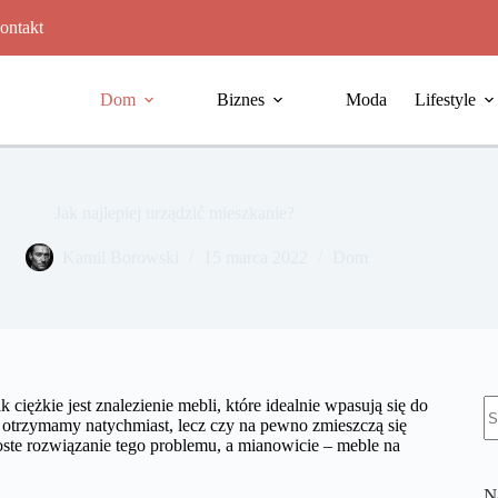
ontakt
Dom
Biznes
Moda
Lifestyle
Jak najlepiej urządzić mieszkanie?
Kamil Borowski
15 marca 2022
Dom
B
ciężkie jest znalezienie mebli, które idealnie wpasują się do
w
trzymamy natychmiast, lecz czy na pewno zmieszczą się
roste rozwiązanie tego problemu, a mianowicie – meble na
N