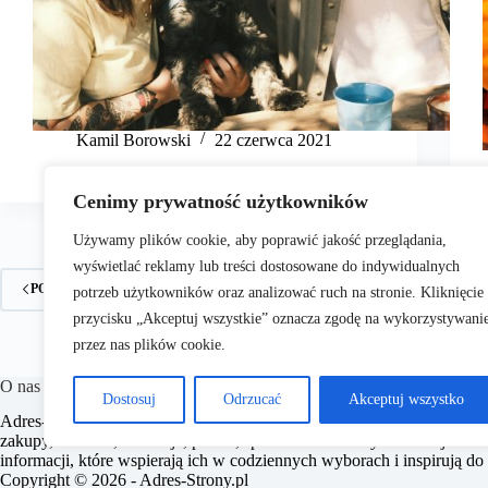
Kamil Borowski
22 czerwca 2021
Cenimy prywatność użytkowników
Używamy plików cookie, aby poprawić jakość przeglądania,
wyświetlać reklamy lub treści dostosowane do indywidualnych
POPRZEDNIE
potrzeb użytkowników oraz analizować ruch na stronie. Kliknięcie
przycisku „Akceptuj wszystkie” oznacza zgodę na wykorzystywani
przez nas plików cookie.
O nas
Dostosuj
Odrzucać
Akceptuj wszystko
​Adres-Strony.pl to portal internetowy oferujący różnorodne treści z dzi
zakupy, zdrowie, edukacja, prawo, sport i świat. Naszym celem jest do
informacji, które wspierają ich w codziennych wyborach i inspirują do 
Copyright © 2026 - Adres-Strony.pl