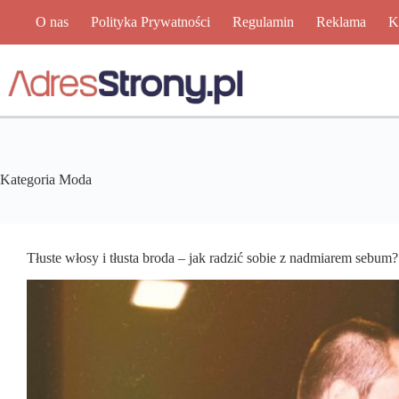
Przejdź
O nas
Polityka Prywatności
Regulamin
Reklama
K
do
treści
Kategoria
Moda
Tłuste włosy i tłusta broda – jak radzić sobie z nadmiarem sebum?